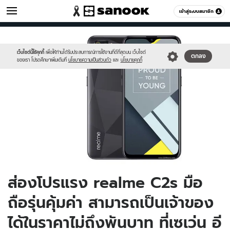
ไอที
เข้าสู่ระบบสมาชิก
หมวดอื่นๆ
//s.isanook.com/hi/0/ud/298/1494513/re_c2s.jpg
Sanook
//s.isanook.com/sr/0/images/logo-
600
60
new-
sanook.png
เว็บไซต์นี้ใช้คุกกี้
เพื่อให้ท่านได้รับประสบการณ์การใช้งานที่ดีที่สุดบน เว็บไซต์
ตกลง
ของเรา โปรดศึกษาเพิ่มเติมที่
นโยบายความเป็นส่วนตัว
และ
นโยบายคุกกี้
ส่องโปรแรง realme C2s มือ
ถือรุ่นคุ้มค่า สามารถเป็นเจ้าของ
ได้ในราคาไม่ถึงพันบาท ที่เซเว่น อี