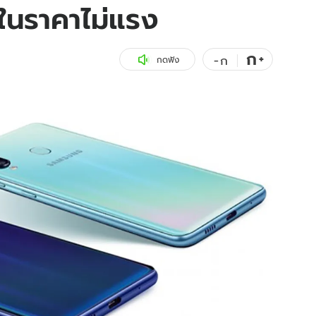
นราคาไม่แรง
สุขภาพ
ดูทีวี
เที่ยว-กิน
WeTV
ก
+
-
ก
กดฟัง
Tasteful Thailand
Exclusive
Sanook Choice
นิยาย
ยลได้ที่
ร่วมงานกับเ