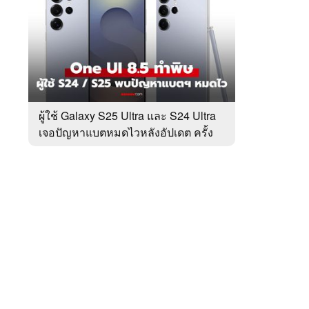
สัปดาห์
ของ
หมวด
Tech
 WeTV
Update
ผู้ใช้ Galaxy S25 Ultra และ S24 Ultra
เจอปัญหาแบตหมดไวหลังอัปเดต ครั้ง
ติดต่อโฆษณา
ล่าสุด
tencentthbd
sales@tencent.co.th
รา
ร้องเรียนเนื้อหาไม่เหมาะสม
แนะนำติชม แจ้งปัญหาการใช้งาน