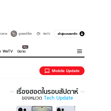
เข้าสู่ระบบสมาชิก
วจหวย
ขูดเลขนำโชค
WeTV
ve WeTV
นิยาย
รบรส
ความรู้รอบตัว
Mobile Update
ฮาวทู
กูรู-รอบรู้
เรื่องฮอตในรอบสัปดาห์
เรื่อง
ของ
หมวด
Tech Update
ฮอต
ใน
รอบ