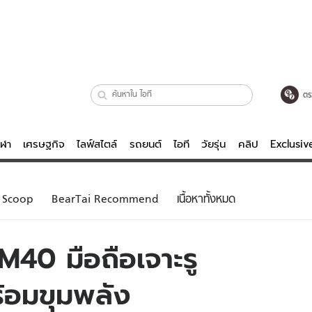
ตร
ีฬา
เศรษฐกิจ
ไลฟ์สไตล์
รถยนต์
ไอที
วัยรุ่น
คลิป
Exclusi
ตรวจหวย
ไลฟ์สไตล์
บันเทิงค
Scoop
BearTai Recommend
เนื้อหาทั้งหมด
ผู้หญิง
หนัง-ละคร
ผู้ชาย
เพลง
40 มือถือเจาะรู
ย
วัยรุ่น
เกมส์
้อมขุมพลัง
ไอที
คลิป
รถยนต์
พอดแคสต์