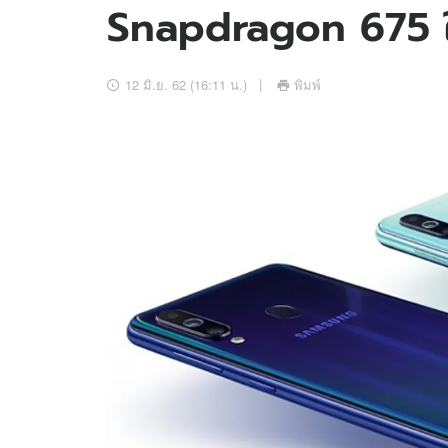
Snapdragon 675 ใ
อัปเดตจีน
เช็กข่าวชัวร์
12 มิ.ย. 62 (16:11 น.)
พิมพ์
ติดตามสนุกโซเชี
ดาวน์โหลดสนุกแอปฟรี
สงวนลิขสิทธิ์ ©
2569
บริษัท อิมเมจ ฟิวเจอร์ (ประเทศไทย) จำกัด