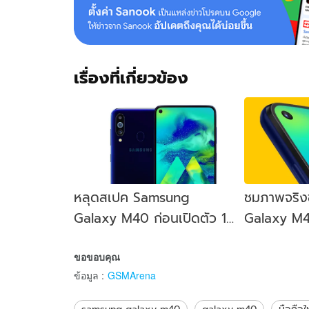
เรื่องที่เกี่ยวข้อง
หลุดสเปค Samsung
ชมภาพจริ
Galaxy M40 ก่อนเปิดตัว 11
Galaxy M4
มิ.ย. นี้
หลัง 3 ตัว
ขอขอบคุณ
แบบเจาะรู
ข้อมูล
:
GSMArena
samsung galaxy m40
galaxy m40
มือถือใ