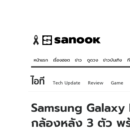
หน้าแรก
เรื่องฮอต
ข่าว
ดูดวง
ข่าวบันเทิง
ก
ไอที
ข่าว
ดูดวง - 
Tech Update
Review
Game
เรื่องฮอต
ดูดวง
ข่าว
หวยไทย
Samsung Galaxy M
ข่าวบันเทิง
สถิติหวยไท
กล้องหลัง 3 ตัว พร
ข่าวกีฬา
หวยลาว
ข่าวเศรษฐกิจ