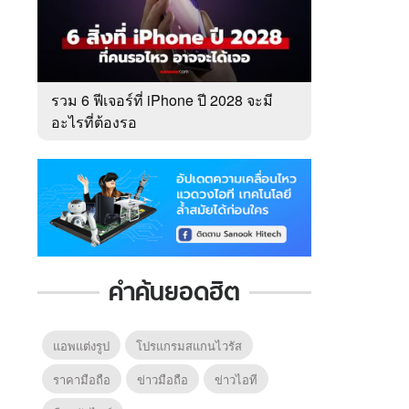
รวม 6 ฟีเจอร์ที่ iPhone ปี 2028 จะมี
อะไรที่ต้องรอ
คำค้นยอดฮิต
แอพแต่งรูป
โปรแกรมสแกนไวรัส
ราคามือถือ
ข่าวมือถือ
ข่าวไอที