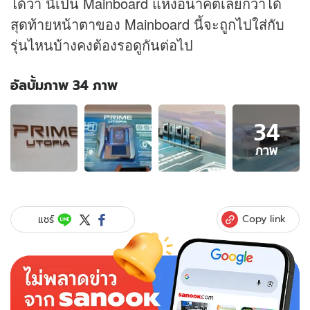
ได้ว่า นี่เป็น Mainboard แห่งอนาคตเลยก็ว่าได้
สุดท้ายหน้าตาของ Mainboard นี้จะถูกไปใส่กับ
รุ่นไหนบ้างคงต้องรอดูกันต่อไป
อัลบั้มภาพ 34 ภาพ
อัลบั้ม
34
ภาพ
34
ภาพ
ภาพ
ของ
Computex
2019
:
Copy link
แชร์
ASUS
Prime
Utopia
Mainboard
แห่ง
อนาคต