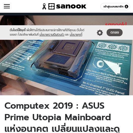
ไอที
เข้าสู่ระบบสมาชิก
หมวดอื่นๆ
//s.isanook.com/hi/0/ud/295/1476547/utopia.jpg
Sanook
//s.isanook.com/sr/0/images/logo-
600
60
new-
sanook.png
เว็บไซต์นี้ใช้คุกกี้
เพื่อให้ท่านได้รับประสบการณ์การใช้งานที่ดีที่สุดบน เว็บไซต์
ตกลง
ของเรา โปรดศึกษาเพิ่มเติมที่
นโยบายความเป็นส่วนตัว
และ
นโยบายคุกกี้
Computex 2019 : ASUS
Prime Utopia Mainboard
แห่งอนาคต เปลี่ยนแปลงและดู