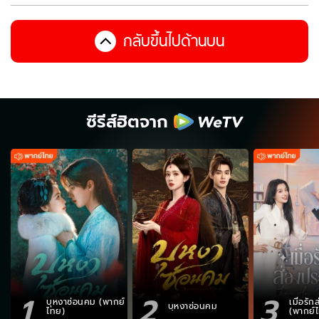
กลับขึ้นไปด้านบน
ซีรีส์ฮิตจาก
1
2
3
บุหงาซ่อนคม (พากย์
เมื่อรั
บุหงาซ่อนคม
ไทย)
(พากย์