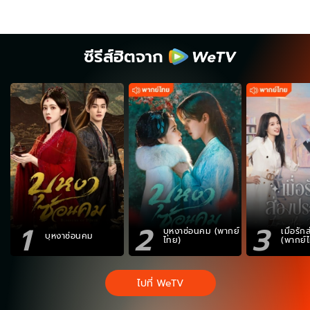
ซีรีส์ฮิตจาก
1
2
3
บุหงาซ่อนคม (พากย์
เมื่อรั
บุหงาซ่อนคม
ไทย)
(พากย์
ไปที่ WeTV