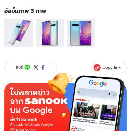
อัลบั้มภาพ 3 ภาพ
อัลบั้ม
ภาพ
3
ภาพ
ของ
"Samsung
Galaxy
S10"
Copy link
แชร์
อาจ
จะ
มี
ทั้งหมด
3
รุ่น
ธรรมดา
และ
5G
อีก