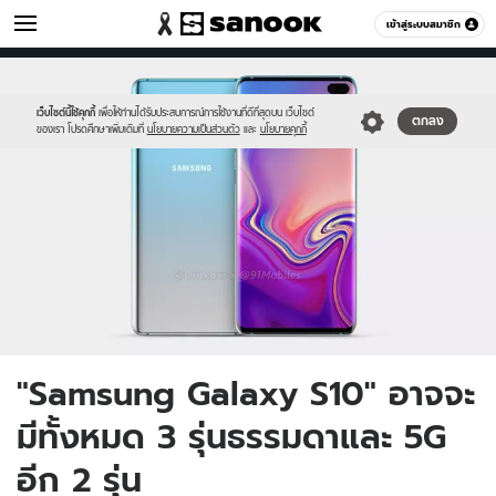
ไอที
เข้าสู่ระบบสมาชิก
หมวดอื่นๆ
//s.isanook.com/hi/0/ud/293/1467309/s10_1.jpg
Sanook
//s.isanook.com/sr/0/images/logo-
600
60
new-
sanook.png
เว็บไซต์นี้ใช้คุกกี้
เพื่อให้ท่านได้รับประสบการณ์การใช้งานที่ดีที่สุดบน เว็บไซต์
ตกลง
ของเรา โปรดศึกษาเพิ่มเติมที่
นโยบายความเป็นส่วนตัว
และ
นโยบายคุกกี้
"Samsung Galaxy S10" อาจจะ
มีทั้งหมด 3 รุ่นธรรมดาและ 5G
อีก 2 รุ่น