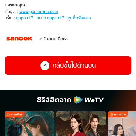
ขอขอบคุณ
ข้อมูล
:
www.gsmarena.com
แท็ก :
oppo r17
สเปก oppo r17
ดูแท็กทั้งหมด
สนับสนุนเนื้อหา
กลับขึ้นไปด้านบน
ซีรีส์ฮิตจาก