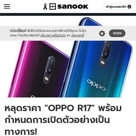
ไอที
เข้าสู่ระบบสมาชิก
หมวดอื่นๆ
//s.isanook.com/hi/0/ud/291/1458561/untitled-
Sanook
//s.isanook.com/sr/0/images/logo-
600
60
1.jpg
new-
sanook.png
เว็บไซต์นี้ใช้คุกกี้
เพื่อให้ท่านได้รับประสบการณ์การใช้งานที่ดีที่สุดบน เว็บไซต์
ตกลง
ของเรา โปรดศึกษาเพิ่มเติมที่
นโยบายความเป็นส่วนตัว
และ
นโยบายคุกกี้
หลุดราคา "OPPO R17" พร้อม
กำหนดการเปิดตัวอย่างเป็น
ทางการ!