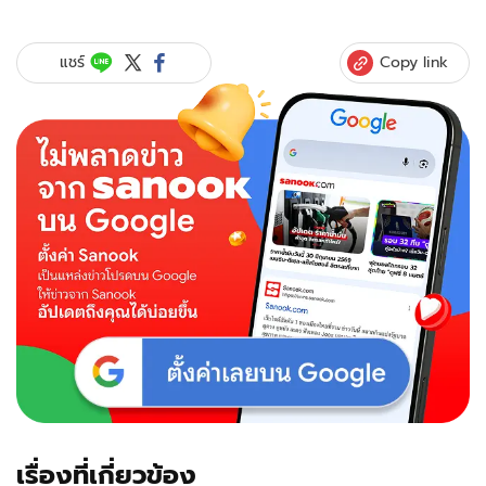
หลุด
ราคา
"OPPO
Copy link
แชร์
R17"
พร้อม
กำหนดการ
เปิด
ตัวอย่าง
เป็น
ทางการ!
เรื่องที่เกี่ยวข้อง