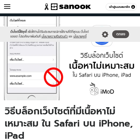
ไอที
เข้าสู่ระบบสมาชิก
หมวดอื่นๆ
//s.isanook.com/hi/0/ud/290/1452353/untitled-
Sanook
//s.isanook.com/sr/0/images/logo-
600
60
1.jpg
new-
sanook.png
เว็บไซต์นี้ใช้คุกกี้
เพื่อให้ท่านได้รับประสบการณ์การใช้งานที่ดีที่สุดบน เว็บไซต์
ตกลง
ของเรา โปรดศึกษาเพิ่มเติมที่
นโยบายความเป็นส่วนตัว
และ
นโยบายคุกกี้
วิธีบล็อกเว็บไซต์ที่มีเนื้อหาไม่
เหมาะสม ใน Safari บน iPhone,
iPad