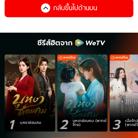
กลับขึ้นไปด้านบน
ซีรีส์ฮิตจาก
1
2
3
บุหงาซ่อนคม (พากย์
เมื่อรั
บุหงาซ่อนคม
ไทย)
(พากย์