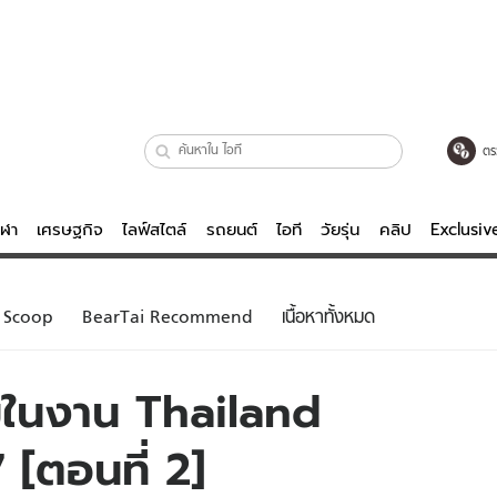
ตร
ีฬา
เศรษฐกิจ
ไลฟ์สไตล์
รถยนต์
ไอที
วัยรุ่น
คลิป
Exclusi
ตรวจหวย
ไลฟ์สไตล์
บันเทิงค
Scoop
BearTai Recommend
เนื้อหาทั้งหมด
ผู้หญิง
หนัง-ละคร
ผู้ชาย
เพลง
ม่ในงาน Thailand
ย
วัยรุ่น
เกมส์
[ตอนที่ 2]
ไอที
คลิป
รถยนต์
พอดแคสต์