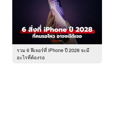
สัปดาห์
ของ
หมวด
Tech
 WeTV
Update
รวม 6 ฟีเจอร์ที่ iPhone ปี 2028 จะมี
อะไรที่ต้องรอ
ติดต่อโฆษณา
tencentthbd
sales@tencent.co.th
รา
ร้องเรียนเนื้อหาไม่เหมาะสม
แนะนำติชม แจ้งปัญหาการใช้งาน