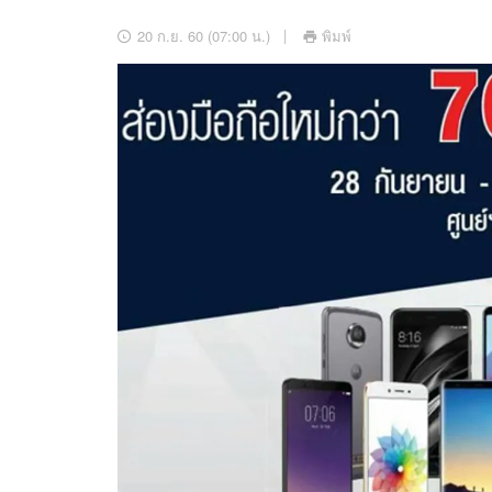
อัปเดตจีน
20 ก.ย. 60 (07:00 น.)
พิมพ์
เช็กข่าวชัวร์
ติดตามสนุกโซเชี
ดาวน์โหลดสนุกแอปฟรี
สงวนลิขสิทธิ์ ©
2569
บริษัท อิมเมจ ฟิวเจอร์ (ประเทศไทย) จำกัด