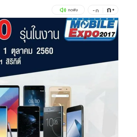
ก
สุขภาพ
+
ดูทีวี
-
ก
กดฟัง
เที่ยว-กิน
WeTV
Tasteful Thailand
Exclusive
Sanook Choice
นิยาย
ยลได้ที่
ร่วมงานกับเ