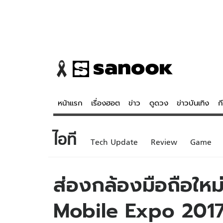
หน้าแรก
เรื่องฮอต
ข่าว
ดูดวง
ข่าวบันเทิง
ก
ไอที
ข่าว
ดูดวง - 
Tech Update
Review
Game
เรื่องฮอต
ดูดวง
ข่าว
หวยไทย
ส่องกล้องมือถือให
ข่าวบันเทิง
สถิติหวยไท
Mobile Expo 2017 
ข่าวกีฬา
หวยลาว
ข่าวเศรษฐกิจ