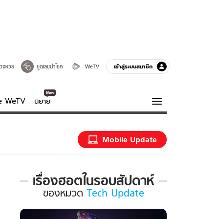
เข้าสู่ระบบสมาชิก
วจหวย
ขูดเลขนำโชค
WeTV
ve WeTV
นิยาย
รบรส
ความรู้รอบตัว
Mobile Update
ฮาวทู
กูรู-รอบรู้
เรื่องฮอตในรอบสัปดาห์
เรื่อง
ของ
หมวด
Tech Update
ฮอต
ใน
รอบ