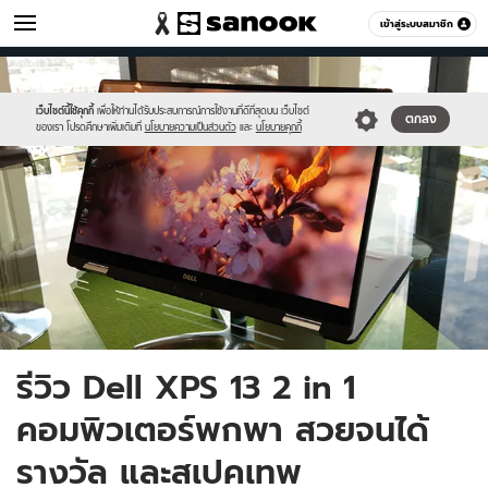
ไอที
เข้าสู่ระบบสมาชิก
หมวดอื่นๆ
//s.isanook.com/hi/0/ud/285/1426817/dell_xps13.jpg
Sanook
//s.isanook.com/sr/0/images/logo-
600
60
new-
sanook.png
เว็บไซต์นี้ใช้คุกกี้
เพื่อให้ท่านได้รับประสบการณ์การใช้งานที่ดีที่สุดบน เว็บไซต์
ตกลง
ของเรา โปรดศึกษาเพิ่มเติมที่
นโยบายความเป็นส่วนตัว
และ
นโยบายคุกกี้
รีวิว Dell XPS 13 2 in 1
คอมพิวเตอร์พกพา สวยจนได้
รางวัล และสเปคเทพ