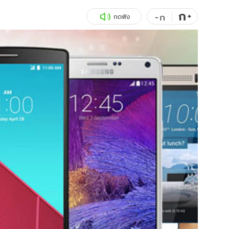
ก
สุขภาพ
+
ดูทีวี
-
ก
กดฟัง
เที่ยว-กิน
WeTV
Tasteful Thailand
Exclusive
Sanook Choice
นิยาย
ยลได้ที่
ร่วมงานกับเ