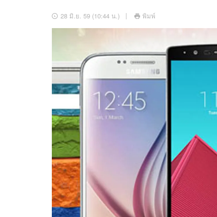
อัปเดตจีน
28 มิ.ย. 59 (10:44 น.)
พิมพ์
เช็กข่าวชัวร์
ติดตามสนุกโซเชี
ดาวน์โหลดสนุกแอปฟรี
สงวนลิขสิทธิ์ ©
2569
บริษัท อิมเมจ ฟิวเจอร์ (ประเทศไทย) จำกัด