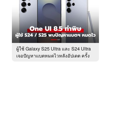
สัปดาห์
ของ
หมวด
Tech
 WeTV
Update
ผู้ใช้ Galaxy S25 Ultra และ S24 Ultra
เจอปัญหาแบตหมดไวหลังอัปเดต ครั้ง
ติดต่อโฆษณา
ล่าสุด
tencentthbd
sales@tencent.co.th
รา
ร้องเรียนเนื้อหาไม่เหมาะสม
แนะนำติชม แจ้งปัญหาการใช้งาน