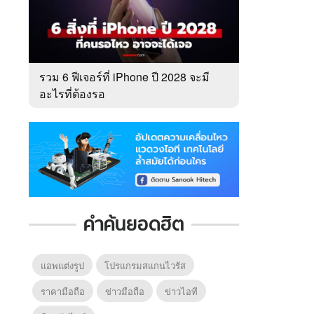
รวม 6 ฟีเจอร์ที่ iPhone ปี 2028 จะมี
อะไรที่ต้องรอ
คำค้นยอดฮิต
แอพแต่งรูป
โปรแกรมสแกนไวรัส
ราคามือถือ
ข่าวมือถือ
ข่าวไอที