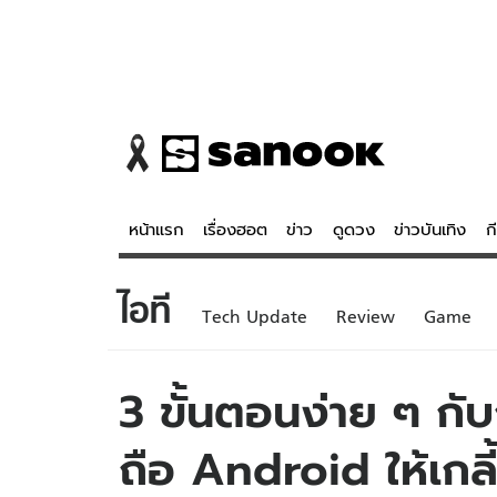
หน้าแรก
เรื่องฮอต
ข่าว
ดูดวง
ข่าวบันเทิง
ก
ไอที
ข่าว
ดูดวง - 
Tech Update
Review
Game
เรื่องฮอต
ดูดวง
ข่าว
หวยไทย
3 ขั้นตอนง่าย ๆ กั
ข่าวบันเทิง
สถิติหวยไท
ถือ Android ให้เกลี้
ข่าวกีฬา
หวยลาว
ข่าวเศรษฐกิจ