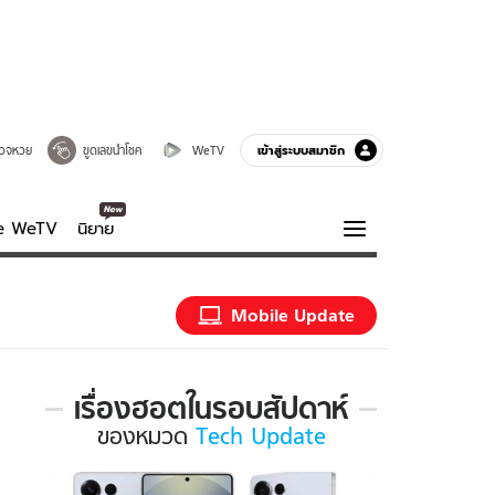
เข้าสู่ระบบสมาชิก
วจหวย
ขูดเลขนำโชค
WeTV
ve WeTV
นิยาย
รบรส
ความรู้รอบตัว
Mobile Update
ฮาวทู
กูรู-รอบรู้
เรื่องฮอตในรอบสัปดาห์
เรื่อง
ของ
หมวด
Tech Update
ฮอต
ใน
รอบ