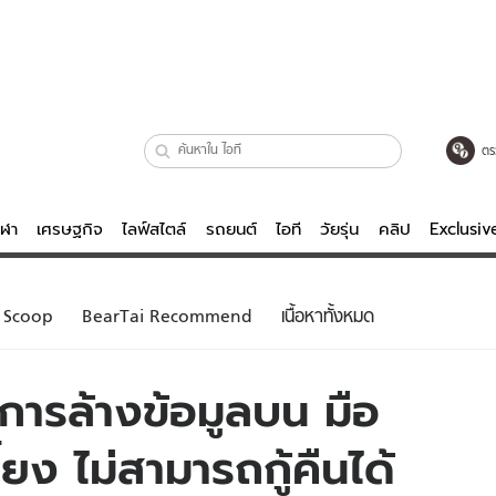
ตร
ีฬา
เศรษฐกิจ
ไลฟ์สไตล์
รถยนต์
ไอที
วัยรุ่น
คลิป
Exclusi
ตรวจหวย
ไลฟ์สไตล์
บันเทิงค
Scoop
BearTai Recommend
เนื้อหาทั้งหมด
ผู้หญิง
หนัง-ละคร
ผู้ชาย
เพลง
บการล้างข้อมูลบน มือ
ย
วัยรุ่น
เกมส์
ยง ไม่สามารถกู้คืนได้
ไอที
คลิป
รถยนต์
พอดแคสต์