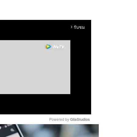
รับชม
arrow_forward_ios
Powered by 
GliaStudios
M