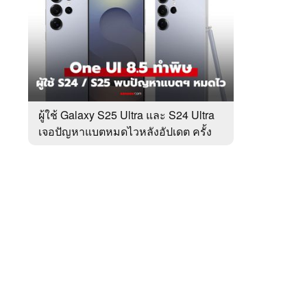
สัปดาห์
ของ
หมวด
Tech
 WeTV
Update
ผู้ใช้ Galaxy S25 Ultra และ S24 Ultra
เจอปัญหาแบตหมดไวหลังอัปเดต ครั้ง
ติดต่อโฆษณา
ล่าสุด
tencentthbd
sales@tencent.co.th
รา
ร้องเรียนเนื้อหาไม่เหมาะสม
แนะนำติชม แจ้งปัญหาการใช้งาน