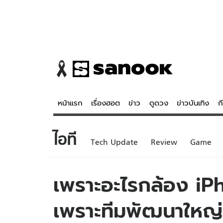
หน้าแรก
เรื่องฮอต
ข่าว
ดูดวง
ข่าวบันเทิง
ก
ไอที
ข่าว
ดูดวง - 
Tech Update
Review
Game
เรื่องฮอต
ดูดวง
ข่าว
หวยไทย
เพราะอะไรกล้อง iPh
ข่าวบันเทิง
สถิติหวยไท
เพราะทีมพัฒนาใหญ่
ข่าวกีฬา
หวยลาว
ข่าวเศรษฐกิจ