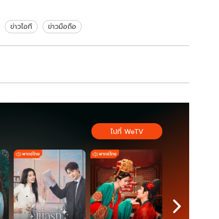
้ง
มากกว่า รุ่นท็อปสุด
ข่าวไอที
ข่าวมือถือ
ไปที่ WeTV