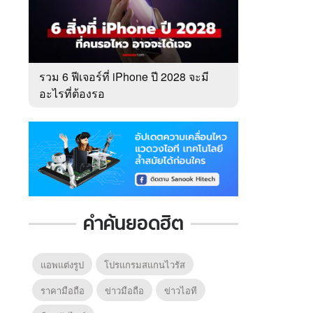
รวม 6 ฟีเจอร์ที่ iPhone ปี 2028 จะมี
อะไรที่ต้องรอ
คำค้นยอดฮิต
แอพแต่งรูป
โปรแกรมสแกนไวรัส
ราคามือถือ
ข่าวมือถือ
ข่าวไอที