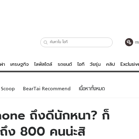
ตร
ีฬา
เศรษฐกิจ
ไลฟ์สไตล์
รถยนต์
ไอที
วัยรุ่น
คลิป
Exclusi
ตรวจหวย
ไลฟ์สไตล์
บันเทิงค
Scoop
BearTai Recommend
เนื้อหาทั้งหมด
ผู้หญิง
หนัง-ละคร
ผู้ชาย
เพลง
one ถึงดีนักหนา? ก็
ย
วัยรุ่น
เกมส์
ถึง 800 คนน่ะสิ
ไอที
คลิป
รถยนต์
พอดแคสต์