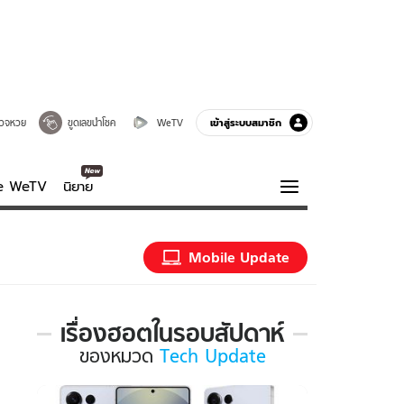
เข้าสู่ระบบสมาชิก
วจหวย
ขูดเลขนำโชค
WeTV
ve WeTV
นิยาย
รบรส
ความรู้รอบตัว
Mobile Update
ฮาวทู
กูรู-รอบรู้
เรื่องฮอตในรอบสัปดาห์
เรื่อง
ของ
หมวด
Tech Update
ฮอต
ใน
รอบ