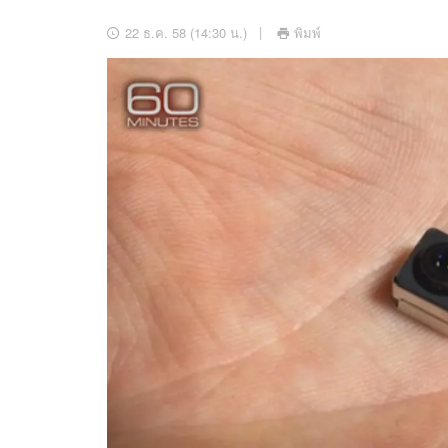
อัปเดตจีน
22 ธ.ค. 58 (14:30 น.)
พิมพ์
เช็กข่าวชัวร์
ติดตามสนุกโซเชี
ดาวน์โหลดสนุกแอปฟรี
สงวนลิขสิทธิ์ ©
2569
บริษัท อิมเมจ ฟิวเจอร์ (ประเทศไทย) จำกัด