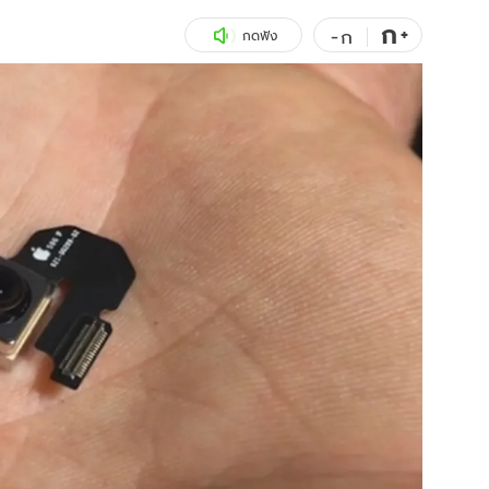
ก
สุขภาพ
+
ดูทีวี
-
ก
กดฟัง
เที่ยว-กิน
WeTV
Tasteful Thailand
Exclusive
Sanook Choice
นิยาย
ยลได้ที่
ร่วมงานกับเ