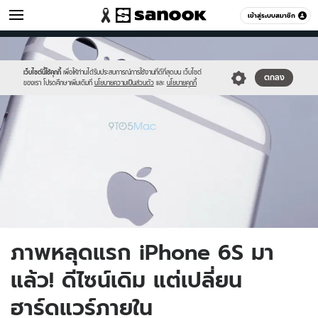
ไอที
เข้าสู่ระบบสมาชิก
หมวดอื่นๆ
//s.isanook.com/hi/0/ud/279/1397237/images_14357372862.jpg
Sanook
//s.isanook.com/sr/0/images/logo-
600
60
new-
sanook.png
เว็บไซต์นี้ใช้คุกกี้
เพื่อให้ท่านได้รับประสบการณ์การใช้งานที่ดีที่สุดบน เว็บไซต์
ตกลง
ของเรา โปรดศึกษาเพิ่มเติมที่
นโยบายความเป็นส่วนตัว
และ
นโยบายคุกกี้
ภาพหลุดแรก iPhone 6S มา
แล้ว! ดีไซน์เดิม แต่เปลี่ยน
ฮาร์ดแวร์ภายใน