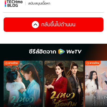
สนับสนุนเนื้อหา
กลับขึ้นไปด้านบน
ซีรีส์ฮิตจาก