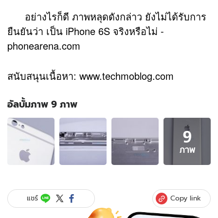
อย่างไรก็ดี ภาพหลุดดังกล่าว ยังไม่ได้รับการ
ยืนยันว่า เป็น iPhone 6S จริงหรือไม่ -
phonearena.com
สนับสนุนเนื้อหา:
www.techmoblog.com
อัลบั้มภาพ 9 ภาพ
อัลบั้ม
9
ภาพ
9
ภาพ
ภาพ
ของ
ภาพ
หลุด
แรก
Copy link
แชร์
iPhone
6S