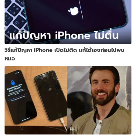
วิธีแก้ปัญหา iPhone เปิดไม่ติด แก้ได้เองก่อนไปพบ
หมอ