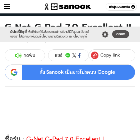
ไอที
เข้าสู่ระบบสมาชิก
หมวดอื่นๆ
G-Net G-Pad 7.0 Excellent II
Sanook
//s.isanook.com/sr/0/images/logo-
600
60
new-
เว็บไซต์นี้ใช้คุกกี้
เพื่อให้ท่านได้รับประสบการณ์การใช้งานที่ดีที่สุดบน เว็บไซต์
ตกลง
sanook.png
ของเรา โปรดศึกษาเพิ่มเติมที่
นโยบายความเป็นส่วนตัว
และ
นโยบายคุกกี้
16 ธ.ค. 56 (00:00 น.)
Copy link
แชร์
กดฟัง
ตั้ง Sanook เป็นข่าวโปรดบน Google
ชื่อรุ่น
:
G-Net G-Pad 7.0 Excellent II