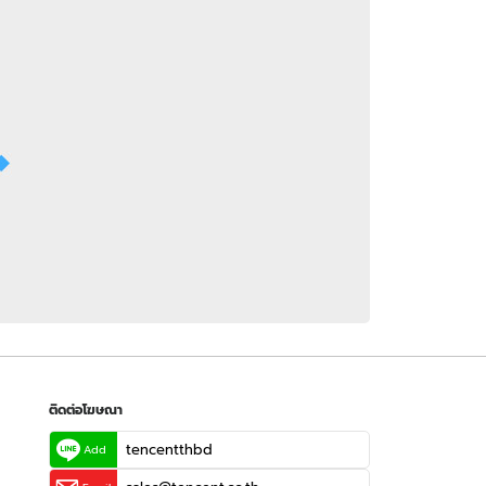
 WeTV
ติดต่อโฆษณา
tencentthbd
sales@tencent.co.th
รา
ร้องเรียนเนื้อหาไม่เหมาะสม
แนะนำติชม แจ้งปัญหาการใช้งาน
ติดต่อโฆษณา
tencentthbd
Add