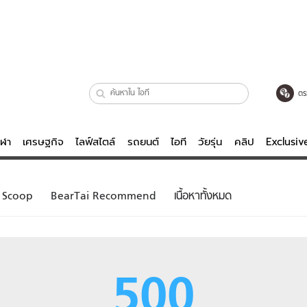
ตร
ีฬา
เศรษฐกิจ
ไลฟ์สไตล์
รถยนต์
ไอที
วัยรุ่น
คลิป
Exclusi
ตรวจหวย
ไลฟ์สไตล์
บันเทิงค
Scoop
BearTai Recommend
เนื้อหาทั้งหมด
ผู้หญิง
หนัง-ละคร
ผู้ชาย
เพลง
ย
วัยรุ่น
เกมส์
500
ไอที
คลิป
รถยนต์
พอดแคสต์