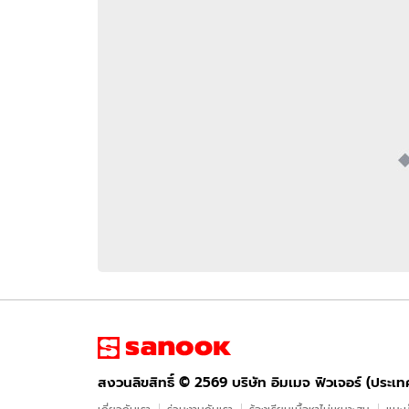
อัปเดตจีน
เช็กข่าวชัวร์
ติดตามสนุกโซเชี
ดาวน์โหลดสนุกแอปฟรี
สงวนลิขสิทธิ์ ©
2569
บริษัท อิมเมจ ฟิวเจอร์ (ประเทศไทย) จำกัด
สงวนลิขสิทธิ์ ©
2569
บริษัท อิมเมจ ฟิวเจอร์ (ประเ