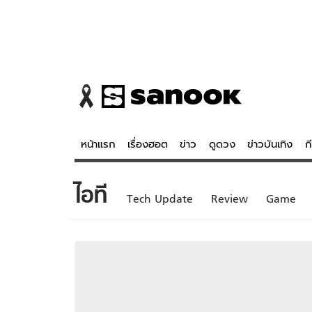
หน้าแรก
เรื่องฮอต
ข่าว
ดูดวง
ข่าวบันเทิง
ก
ไอที
ข่าว
ดูดวง - 
Tech Update
Review
Game
เรื่องฮอต
ดูดวง
ข่าว
หวยไทย
ข่าวบันเทิง
สถิติหวยไท
ข่าวกีฬา
หวยลาว
ข่าวเศรษฐกิจ