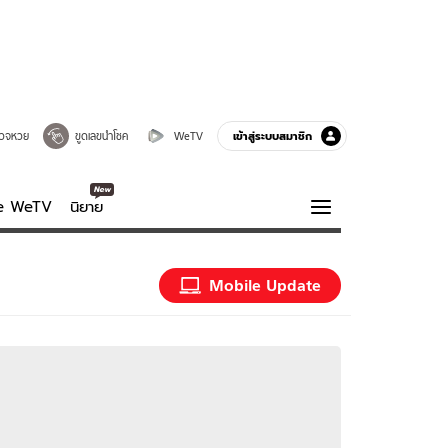
เข้าสู่ระบบสมาชิก
วจหวย
ขูดเลขนำโชค
WeTV
ve WeTV
นิยาย
รบรส
ความรู้รอบตัว
Mobile Update
ฮาวทู
กูรู-รอบรู้