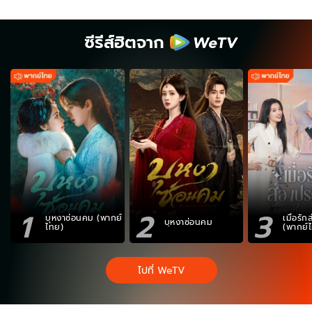
ซีรีส์ฮิตจาก
1
2
3
บุหงาซ่อนคม (พากย์
เมื่อรั
บุหงาซ่อนคม
ไทย)
(พากย์
ไปที่ WeTV