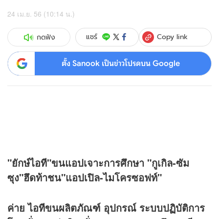
24 เม.ย. 56 (10:14 น.)
Copy link
แชร์
กดฟัง
ตั้ง Sanook เป็นข่าวโปรดบน Google
"ยักษ์ไอที"ขนแอปเจาะการศึกษา "กูเกิล-ซัม
ซุง"ฮึดท้าชน"แอปเปิล-ไมโครซอฟท์"
ค่าย ไอทีขนผลิตภัณฑ์ อุปกรณ์ ระบบปฏิบัติการ