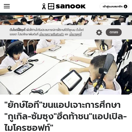
ไอที
เข้าสู่ระบบสมาชิก
หมวดอื่นๆ
//s.isanook.com/hi/0/ud/265/1327312/1.jpg
Sanook
//s.isanook.com/sr/0/images/logo-
600
60
new-
sanook.png
เว็บไซต์นี้ใช้คุกกี้
เพื่อให้ท่านได้รับประสบการณ์การใช้งานที่ดีที่สุดบน เว็บไซต์
ตกลง
ของเรา โปรดศึกษาเพิ่มเติมที่
นโยบายความเป็นส่วนตัว
และ
นโยบายคุกกี้
"ยักษ์ไอที"ขนแอปเจาะการศึกษา
"กูเกิล-ซัมซุง"ฮึดท้าชน"แอปเปิล-
ไมโครซอฟท์"