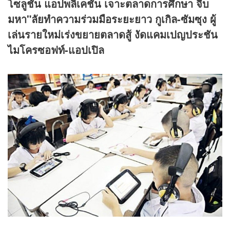
โซลูชั่น แอปพลิเคชั่น เจาะตลาดการศึกษา จีบ
มหา"ลัยทำความร่วมมือระยะยาว กูเกิล-ซัมซุง ผู้
เล่นรายใหม่เร่งขยายตลาดสู้ งัดแคมเปญประชัน
ไมโครซอฟท์-แอปเปิล