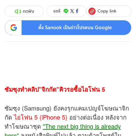
Copy link
แชร์
กดฟัง
ตั้ง Sanook เป็นข่าวโปรดบน Google
ซัมซุงทำคลิป"จิกกัด"คิวรอซื้อไอโฟน 5
ซัมซุง (Samsung) ยังคงรุกแคมเปญจ์โฆษณาจิก
กัด
ไอโฟน 5 (iPhone 5)
อย่างต่อเนื่อง หลังจาก
ทำโฆษณาชุด
"The next big thing is already
here"
ลงหนังสือพิมพ์ไปแล้ว ตามด้วยโพสต์ใน