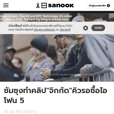
ไอที
เข้าสู่ระบบสมาชิก
หมวดอื่นๆ
//s.isanook.com/hi/0/ud/208/1041586/samsung-
Sanook
//s.isanook.com/sr/0/images/logo-
600
60
gs3-
new-
clip-
sanook.png
เว็บไซต์นี้ใช้คุกกี้
เพื่อให้ท่านได้รับประสบการณ์การใช้งานที่ดีที่สุดบน เว็บไซต์
ตกลง
ของเรา โปรดศึกษาเพิ่มเติมที่
นโยบายความเป็นส่วนตัว
และ
นโยบายคุกกี้
poke-
fun-
iphone-
5-
waiting-
que-
2.jpg
ซัมซุงทำคลิป"จิกกัด"คิวรอซื้อไอ
โฟน 5
20 ก.ย. 55 (10:42 น.)