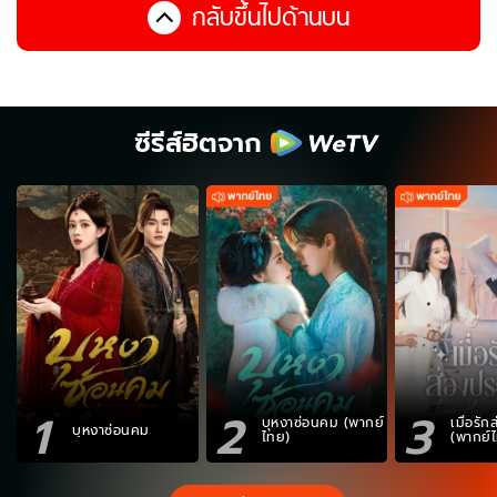
กลับขึ้นไปด้านบน
ซีรีส์ฮิตจาก
1
2
3
บุหงาซ่อนคม (พากย์
เมื่อรั
บุหงาซ่อนคม
ไทย)
(พากย์