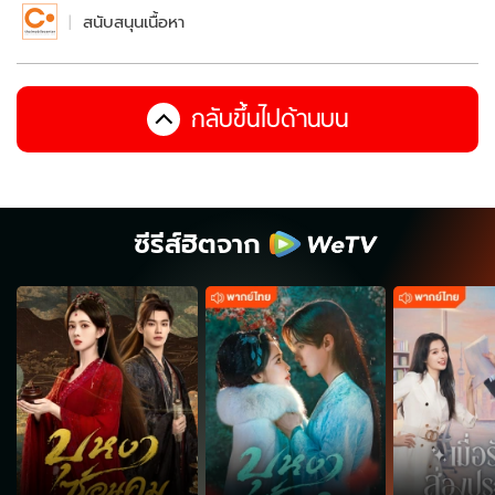
สนับสนุนเนื้อหา
กลับขึ้นไปด้านบน
ซีรีส์ฮิตจาก