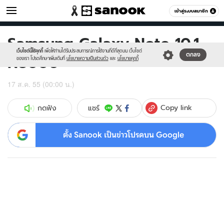
ไอที
เข้าสู่ระบบสมาชิก
หมวดอื่นๆ
Samsung Galaxy Note 10.1
Sanook
//s.isanook.com/sr/0/images/logo-
600
60
new-
เว็บไซต์นี้ใช้คุกกี้
เพื่อให้ท่านได้รับประสบการณ์การใช้งานที่ดีที่สุดบน เว็บไซต์
N8000
ตกลง
sanook.png
ของเรา โปรดศึกษาเพิ่มเติมที่
นโยบายความเป็นส่วนตัว
และ
นโยบายคุกกี้
17 ส.ค. 55 (00:00 น.)
Copy link
แชร์
กดฟัง
ตั้ง Sanook เป็นข่าวโปรดบน Google