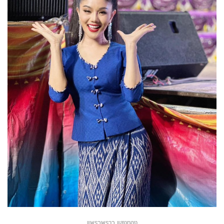
แพรวพราว แสงทอง