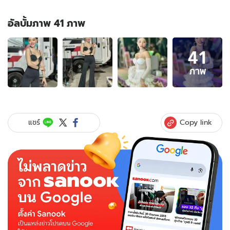
อัลบั้มภาพ 41 ภาพ
อัลบั้ม
41
ภาพ
41
ภาพ
ภาพ
ของ
ประวัติ
แพรวพราว
แสงทอง
Copy link
แชร์
หมอลำ
สาว
มาก
ความ
สามารถ
จาก
รั้ว
มรภ.อบ.