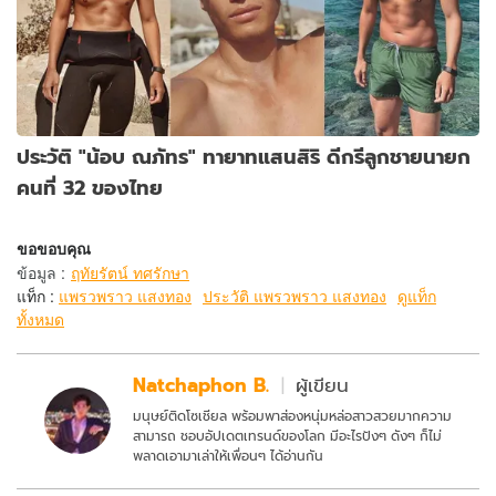
ประวัติ "น้อบ ณภัทร" ทายาทแสนสิริ ดีกรีลูกชายนายก
คนที่ 32 ของไทย
ขอขอบคุณ
ข้อมูล
:
ฤทัยรัตน์ ทศรักษา
แท็ก :
แพรวพราว แสงทอง
ประวัติ แพรวพราว แสงทอง
ดูแท็ก
ทั้งหมด
Natchaphon B.
ผู้เขียน
มนุษย์ติดโซเชียล พร้อมพาส่องหนุ่มหล่อสาวสวยมากความ
สามารถ ชอบอัปเดตเทรนด์ของโลก มีอะไรปังๆ ดังๆ ก็ไม่
พลาดเอามาเล่าให้เพื่อนๆ ได้อ่านกัน