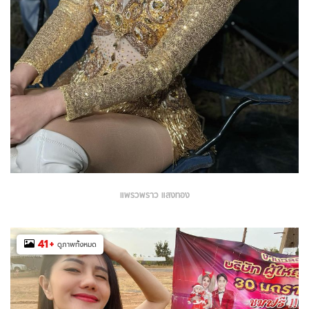
แพรวพราว แสงทอง
41
+
ดูภาพทั้งหมด