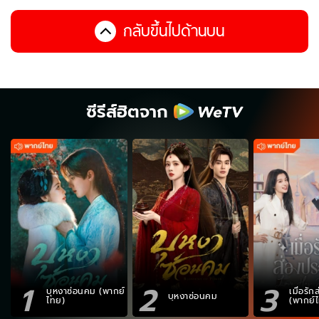
กลับขึ้นไปด้านบน
ซีรีส์ฮิตจาก
1
2
3
บุหงาซ่อนคม (พากย์
เมื่อรั
บุหงาซ่อนคม
ไทย)
(พากย์