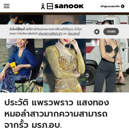
วัยรุ่น
เข้าสู่ระบบสมาชิก
หมวดอื่นๆ
//s.isanook.com/ca/0/ud/284/1421627/collage.jpg
Sanook
//s.isanook.com/sr/0/images/logo-
600
60
new-
sanook.png
เว็บไซต์นี้ใช้คุกกี้
เพื่อให้ท่านได้รับประสบการณ์การใช้งานที่ดีที่สุดบน เว็บไซต์
ตกลง
ของเรา โปรดศึกษาเพิ่มเติมที่
นโยบายความเป็นส่วนตัว
และ
นโยบายคุกกี้
ประวัติ แพรวพราว แสงทอง
หมอลำสาวมากความสามารถ
จากรั้ว มรภ.อบ.