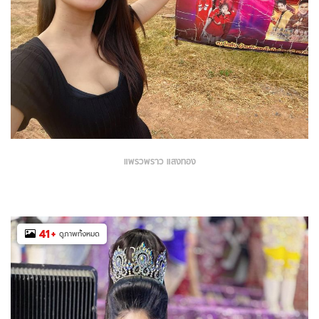
แพรวพราว แสงทอง
41
+
ดูภาพทั้งหมด