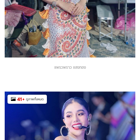
แพรวพราว แสงทอง
41
+
ดูภาพทั้งหมด