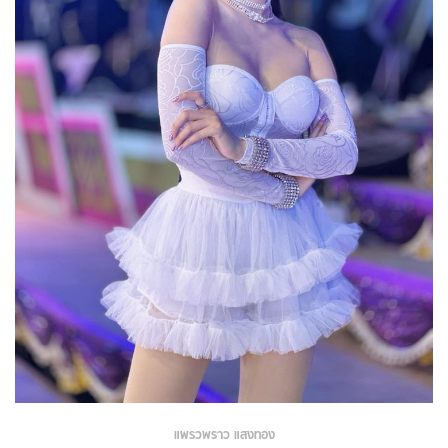
แพรวพราว แสงทอง