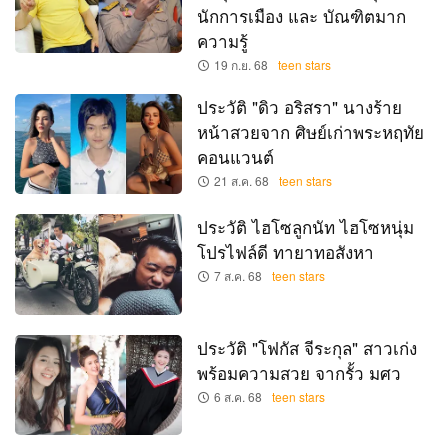
นักการเมือง และ บัณฑิตมาก
ความรู้
19 ก.ย. 68
teen stars
ประวัติ "ดิว อริสรา" นางร้าย
หน้าสวยจาก ศิษย์เก่าพระหฤทัย
คอนแวนต์
21 ส.ค. 68
teen stars
ประวัติ ไฮโซลูกนัท ไฮโซหนุ่ม
โปรไฟล์ดี ทายาทอสังหา
7 ส.ค. 68
teen stars
ประวัติ "โฟกัส จีระกุล" สาวเก่ง
พร้อมความสวย จากรั้ว มศว
6 ส.ค. 68
teen stars