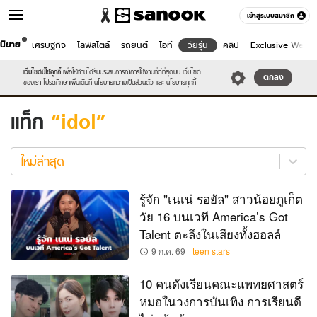
เข้าสู่ระบบสมาชิก
นิยาย
เศรษฐกิจ
ไลฟ์สไตล์
รถยนต์
ไอที
วัยรุ่น
คลิป
Exclusive WeTV
วัยรุ่น
เว็บไซต์นี้ใช้คุกกี้
เพื่อให้ท่านได้รับประสบการณ์การใช้งานที่ดีที่สุดบน เว็บไซต์
หมวดอื่นๆ
ตกลง
ของเรา โปรดศึกษาเพิ่มเติมที่
นโยบายความเป็นส่วนตัว
และ
นโยบายคุกกี้
แท็ก
idol
idol
ใหม่
ใหม่ล่าสุด
ล่าสุด
รู้จัก "เนเน่ รอยัล" สาวน้อยภูเก็ต
วัย 16 บนเวที America’s Got
Talent ตะลึงในเสียงทั้งฮอลล์
9 ก.ค. 69
teen stars
10 คนดังเรียนคณะแพทยศาสตร์
หมอในวงการบันเทิง การเรียนดี