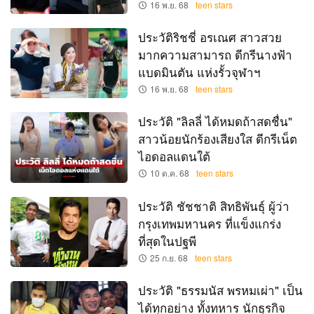
16 พ.ย. 68
teen stars
ประวัติริชชี่ อรเณศ สาวสวย
มากความสามารถ ดีกรีนางฟ้า
แบดมินตัน แห่งรั้วจุฬาฯ
16 พ.ย. 68
teen stars
ประวัติ "ลิลลี่ ได้หมดถ้าสดชื่น"
สาวน้อยนักร้องเสียงใส ดีกรีเน็ต
ไอดอลแดนใต้
10 ต.ค. 68
teen stars
ประวัติ ชัชชาติ สิทธิพันธุ์ ผู้ว่า
กรุงเทพมหานคร ที่แข็งแกร่ง
ที่สุดในปฐพี
25 ก.ย. 68
teen stars
ประวัติ "ธรรมนัส พรหมเผ่า" เป็น
ได้ทุกอย่าง ทั้งทหาร นักธุรกิจ