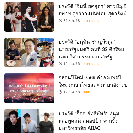
ประวัติ "จินนี่ ยศสุดา" สาวบัญชี
จุฬาฯ ลูกสาวแม่หน่อย สุดารัตน์
30 ธ.ค. 68
teen stars
ประวัติ "อนุทิน ชาญวีรกูล"
นายกรัฐมนตรี คนที่ 32 ดีกรีจบ
นอก วิศวกรรม จากสหรัฐ
12 ธ.ค. 68
teen stars
กลอนปีใหม่ 2569 คำอวยพรปี
ใหม่ ภาษาไทยและ ภาษาอังกฤษ
12 ธ.ค. 68
กลอน
ประวัติ "ก็อต อิทธิพัทธ์" หนุ่ม
หล่อพูดเก่ง ลุคอปป้า จากรั้ว
มหาวิทยาลัย ABAC