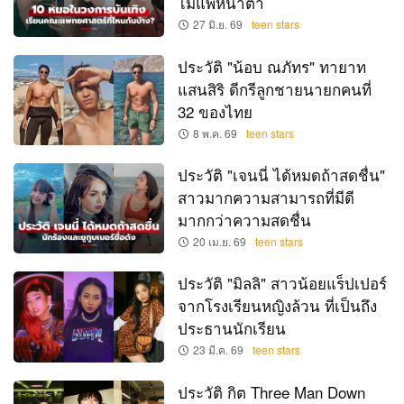
ไม่แพ้หน้าตา
27 มิ.ย. 69
teen stars
ประวัติ "น้อบ ณภัทร" ทายาท
แสนสิริ ดีกรีลูกชายนายกคนที่
32 ของไทย
8 พ.ค. 69
teen stars
ประวัติ "เจนนี่ ได้หมดถ้าสดชื่น"
สาวมากความสามารถที่มีดี
มากกว่าความสดชื่น
20 เม.ย. 69
teen stars
ประวัติ "มิลลิ" สาวน้อยแร็ปเปอร์
จากโรงเรียนหญิงล้วน ที่เป็นถึง
ประธานนักเรียน
23 มี.ค. 69
teen stars
ประวัติ กิต Three Man Down