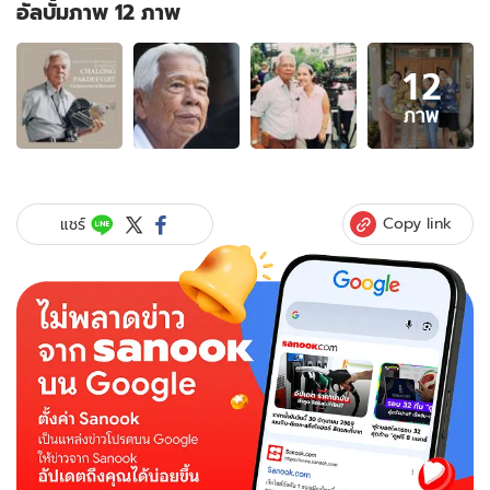
อัลบั้มภาพ 12 ภาพ
อัลบั้ม
12
ภาพ
12
ภาพ
ภาพ
ของ
ประวัติ
"ฉลอง
ภักดี
Copy link
แชร์
วิจิตร"
ศิลปิน
แห่ง
ชาติ
ดีกรี
ผู้
กำกับ
มาก
ความ
สามารถ