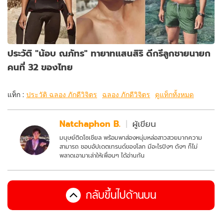
ประวัติ "น้อบ ณภัทร" ทายาทแสนสิริ ดีกรีลูกชายนายก
คนที่ 32 ของไทย
แท็ก :
ประวัติ ฉลอง ภักดีวิจิตร
ฉลอง ภักดีวิจิตร
ดูแท็กทั้งหมด
Natchaphon B.
ผู้เขียน
มนุษย์ติดโซเชียล พร้อมพาส่องหนุ่มหล่อสาวสวยมากความ
สามารถ ชอบอัปเดตเทรนด์ของโลก มีอะไรปังๆ ดังๆ ก็ไม่
พลาดเอามาเล่าให้เพื่อนๆ ได้อ่านกัน
กลับขึ้นไปด้านบน