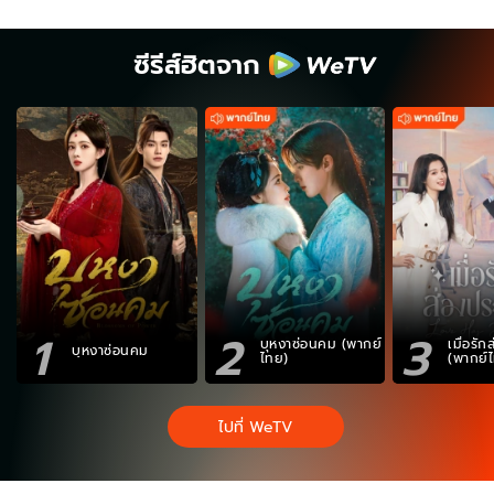
ซีรีส์ฮิตจาก
1
2
3
บุหงาซ่อนคม (พากย์
เมื่อรั
บุหงาซ่อนคม
ไทย)
(พากย์
ไปที่ WeTV