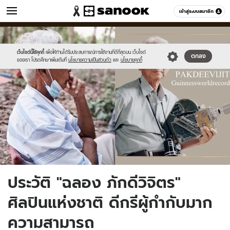
วัยรุ่น
เข้าสู่ระบบสมาชิก
หมวดอื่นๆ
//s.isanook.com/ca/0/ud/283/1418659/page.jpg
Sanook
//s.isanook.com/sr/0/images/logo-
600
60
new-
sanook.png
เว็บไซต์นี้ใช้คุกกี้
เพื่อให้ท่านได้รับประสบการณ์การใช้งานที่ดีที่สุดบน เว็บไซต์
ตกลง
ของเรา โปรดศึกษาเพิ่มเติมที่
นโยบายความเป็นส่วนตัว
และ
นโยบายคุกกี้
ประวัติ "ฉลอง ภักดีวิจิตร"
ศิลปินแห่งชาติ ดีกรีผู้กำกับมาก
ความสามารถ