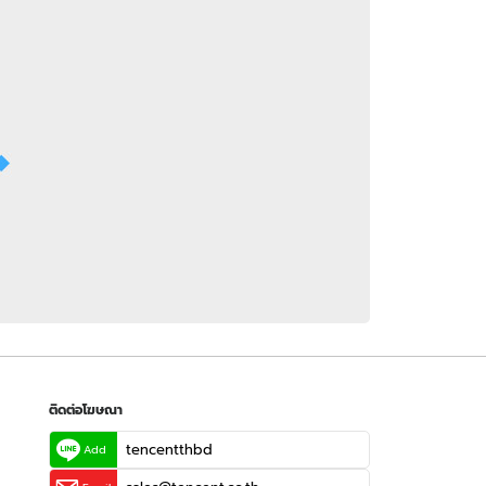
 WeTV
ติดต่อโฆษณา
tencentthbd
sales@tencent.co.th
รา
ร้องเรียนเนื้อหาไม่เหมาะสม
แนะนำติชม แจ้งปัญหาการใช้งาน
ติดต่อโฆษณา
tencentthbd
Add