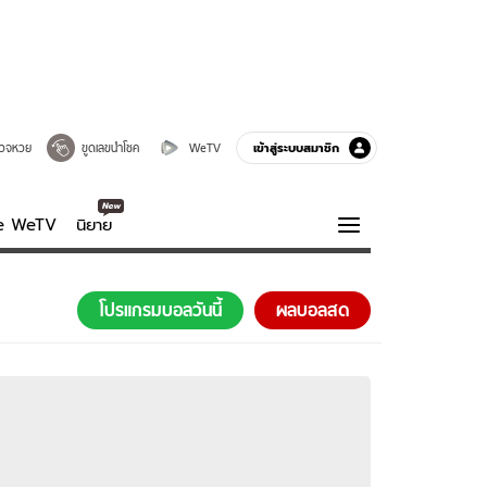
เข้าสู่ระบบสมาชิก
วจหวย
ขูดเลขนำโชค
WeTV
ve WeTV
นิยาย
รบรส
ความรู้รอบตัว
โปรแกรมบอลวันนี้
ผลบอลสด
ฮาวทู
กูรู-รอบรู้