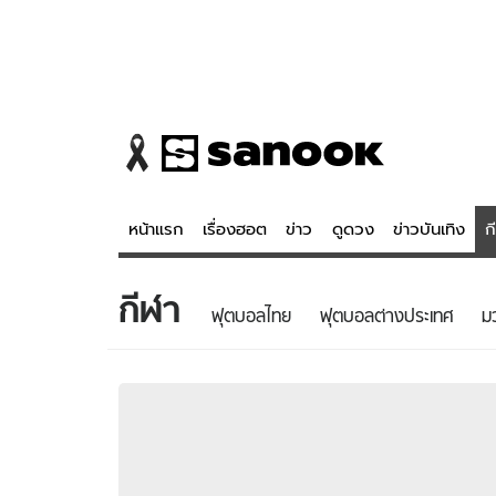
หน้าแรก
เรื่องฮอต
ข่าว
ดูดวง
ข่าวบันเทิง
ก
กีฬา
ข่าว
ดูดวง - 
ฟุตบอลไทย
ฟุตบอลต่างประเทศ
ม
เรื่องฮอต
ดูดวง
ข่าว
หวยไทย
ข่าวบันเทิง
สถิติหวยไท
ข่าวกีฬา
หวยลาว
ข่าวเศรษฐกิจ