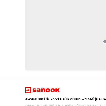
อัปเดตจีน
เช็กข่าวชัวร์
ติดตามสนุกโซเชี
ดาวน์โหลดสนุกแอปฟรี
สงวนลิขสิทธิ์ ©
2569
บริษัท อิมเมจ ฟิวเจอร์ (ประเทศไทย) จำกัด
สงวนลิขสิทธิ์ ©
2569
บริษัท อิมเมจ ฟิวเจอร์ (ประเ