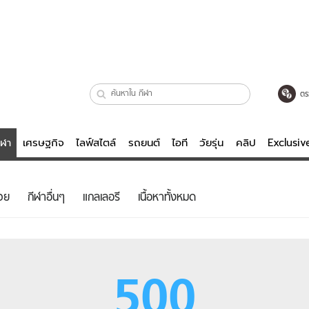
ตร
ีฬา
เศรษฐกิจ
ไลฟ์สไตล์
รถยนต์
ไอที
วัยรุ่น
คลิป
Exclusi
ตรวจหวย
ไลฟ์สไตล์
บันเทิงค
วย
กีฬาอื่นๆ
แกลเลอรี
เนื้อหาทั้งหมด
ผู้หญิง
หนัง-ละคร
ผู้ชาย
เพลง
ย
วัยรุ่น
เกมส์
500
ไอที
คลิป
รถยนต์
พอดแคสต์