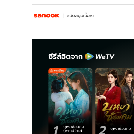
สนับสนุนเนื้อหา
ซีรีส์ฮิตจาก
1
2
บุหงาซ่อนคม
บุหงาซ่อนคม
(พากย์ไทย)