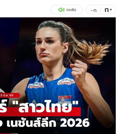
ก
สุขภาพ
+
ดูทีวี
-
ก
กดฟัง
เที่ยว-กิน
WeTV
Tasteful Thailand
Exclusive
Sanook Choice
นิยาย
ยลได้ที่
ร่วมงานกับเ