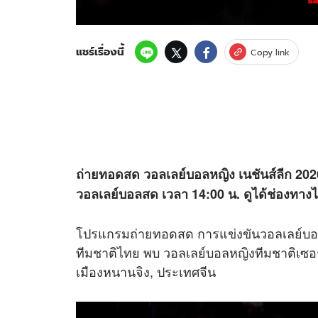
แชร์เรื่องนี้
Copy link
ถ่ายทอดสด วอลเลย์บอลหญิง เนชันส์ลีก 2026
วอลเลย์บอลสด เวลา 14:00 น. ดูได้ช่องทาง
โปรแกรมถ่ายทอดสด การแข่งขันวอลเลย์บอล
ทีมชาติไทย พบ วอลเลย์บอลหญิงทีมชาติเซอร์เบ
เมืองหนานจิง, ประเทศจีน