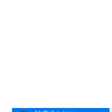
6
7
8
ยุทธ์
หากวินาทีนั้นไม่
ซอโซ่ล่ามธีร์
มหาศึ
พบเธอ (พากย์
(Uncut Ver.)
(พากย
ย)
ไทย)