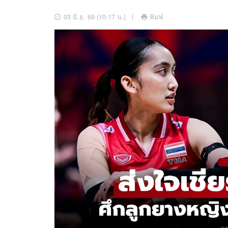
อัปเดตจีน
03 มิ.ย. 69 (10:17 น.)
พิมพ์
เช็กข่าวชัวร์
ติดตามสนุกโซเชี
ดาวน์โหลดสนุกแอปฟรี
สงวนลิขสิทธิ์ ©
2569
บริษัท อิมเมจ ฟิวเจอร์ (ประเทศไทย) จำกัด