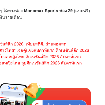
u
 ได้ทางช่อง
(แบบฟรี)
Monomax Sports ช่อง 29
t
งินรายเดือน
e
ันส์ลีก 2026, เทียบสถิติ, ถ่ายทอดสด
าวไทย" เจอคู่แข่งสัปดาห์แรก ศึกเนชันส์ลีก 2026
บอลหญิงไทย ศึกเนชันส์ลีก 2026 สัปดาห์แรก
อลหญิงไทย ลุยศึกเนชันส์ลีก 2026 สัปดาห์แรก