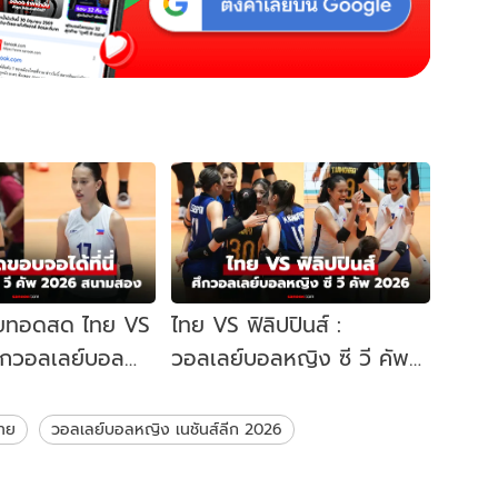
ายทอดสด ไทย VS
ไทย VS ฟิลิปปินส์ :
 ศึกวอลเลย์บอล
วอลเลย์บอลหญิง ซี วี คัพ
 คัพ 2026
2026, เทียบสถิติ, ถ่ายทอด
สด
ทย
วอลเลย์บอลหญิง เนชันส์ลีก 2026