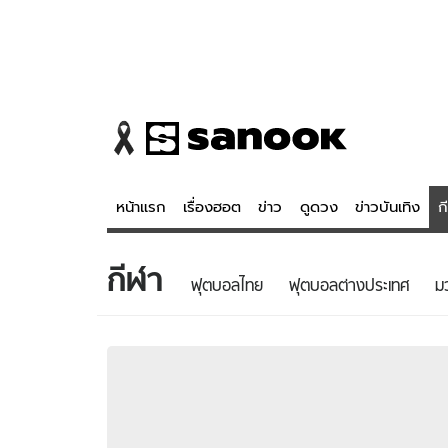
หน้าแรก
เรื่องฮอต
ข่าว
ดูดวง
ข่าวบันเทิง
ก
กีฬา
ข่าว
ดูดวง - 
ฟุตบอลไทย
ฟุตบอลต่างประเทศ
ม
เรื่องฮอต
ดูดวง
ข่าว
หวยไทย
ข่าวบันเทิง
สถิติหวยไท
ข่าวกีฬา
หวยลาว
ข่าวเศรษฐกิจ