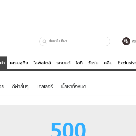
ตร
ีฬา
เศรษฐกิจ
ไลฟ์สไตล์
รถยนต์
ไอที
วัยรุ่น
คลิป
Exclusi
ตรวจหวย
ไลฟ์สไตล์
บันเทิงค
วย
กีฬาอื่นๆ
แกลเลอรี
เนื้อหาทั้งหมด
ผู้หญิง
หนัง-ละคร
ผู้ชาย
เพลง
ย
วัยรุ่น
เกมส์
500
ไอที
คลิป
รถยนต์
พอดแคสต์