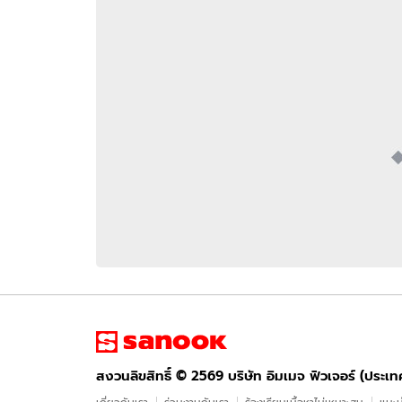
อัปเดตจีน
เช็กข่าวชัวร์
ติดตามสนุกโซเชี
ดาวน์โหลดสนุกแอปฟรี
สงวนลิขสิทธิ์ ©
2569
บริษัท อิมเมจ ฟิวเจอร์ (ประเทศไทย) จำกัด
สงวนลิขสิทธิ์ ©
2569
บริษัท อิมเมจ ฟิวเจอร์ (ประเ