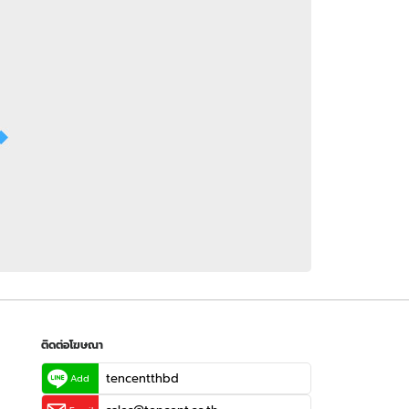
 WeTV
ติดต่อโฆษณา
tencentthbd
sales@tencent.co.th
รา
ร้องเรียนเนื้อหาไม่เหมาะสม
แนะนำติชม แจ้งปัญหาการใช้งาน
ติดต่อโฆษณา
tencentthbd
Add