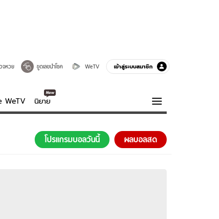
เข้าสู่ระบบสมาชิก
วจหวย
ขูดเลขนำโชค
WeTV
ve WeTV
นิยาย
รบรส
ความรู้รอบตัว
โปรแกรมบอลวันนี้
ผลบอลสด
ฮาวทู
กูรู-รอบรู้