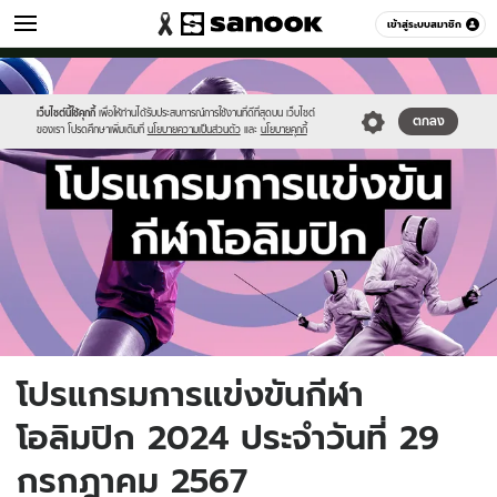
กีฬา
เข้าสู่ระบบสมาชิก
หมวดอื่นๆ
//s.isanook.com/sp/0/ud/305/1525035/1200x720-
Sanook
//s.isanook.com/sr/0/images/logo-
600
60
3.jpg
new-
sanook.png
เว็บไซต์นี้ใช้คุกกี้
เพื่อให้ท่านได้รับประสบการณ์การใช้งานที่ดีที่สุดบน เว็บไซต์
ตกลง
ของเรา โปรดศึกษาเพิ่มเติมที่
นโยบายความเป็นส่วนตัว
และ
นโยบายคุกกี้
โปรแกรมการแข่งขันกีฬา
โอลิมปิก 2024 ประจำวันที่ 29
กรกฎาคม 2567