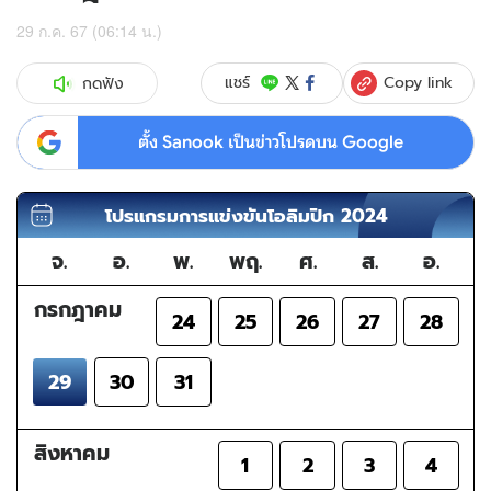
29 ก.ค. 67 (06:14 น.)
Copy link
แชร์
กดฟัง
ตั้ง Sanook เป็นข่าวโปรดบน Google
โปรแกรมการแข่งขัน
โอลิมปิก
2024
จ.
อ.
พ.
พฤ.
ศ.
ส.
อ.
กรกฎาคม
24
25
26
27
28
29
30
31
สิงหาคม
1
2
3
4