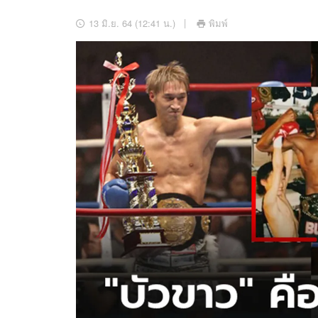
อัปเดตจีน
13 มิ.ย. 64 (12:41 น.)
พิมพ์
เช็กข่าวชัวร์
ติดตามสนุกโซเชี
ดาวน์โหลดสนุกแอปฟรี
สงวนลิขสิทธิ์ ©
2569
บริษัท อิมเมจ ฟิวเจอร์ (ประเทศไทย) จำกัด