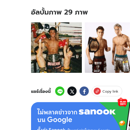
อัลบั้มภาพ 29 ภาพ
อัลบั้ม
ภาพ
29
ภาพ
ของ
ความ
ฝัน
วัย
เด็ก!
"รู
กิยะ
&
แชร์เรื่องนี้
Copy link
ริกุ"
สอง
แชมป์
K-
1
ผู้