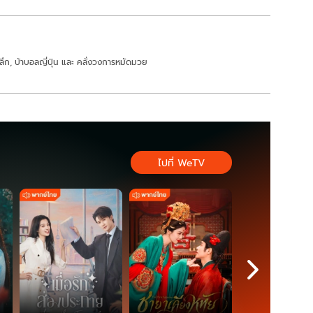
ชิงลึก, บ้าบอลญี่ปุ่น และ คลั่งวงการหมัดมวย
ไปที่ WeTV