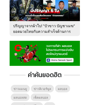
ปริญญาจากผ้าใบ! "บัวขาว บัญชาเมฆ"
ยอดมวยไทยกับความสำเร็จด้านการ
ศึกษา
คำค้นยอดฮิต
ข่าวแมนยู
ข่าวลิเวอร์พูล
ผลบอล
ผลบอลสด
เช็คผลบอล