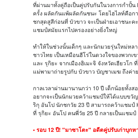
ที่ผ่านมาทั้งคู่ถือเป็นคู่ปรับกันในวงการกำปั
ครั้ง ผลัดกันแพ้ผลัดกันชนะ โดยไฮไลท์คือกา
ชกสุดสูสีก่อนที่ บัวขาว จะเป็นฝ่ายเอาชนะ
แชมป์สมัยแรกไปครองอย่างยิ่งใหญ่
ทำให้ในช่วงนั้นเด็กๆ และนักมวยรุ่นใหม่หล
ชาวไทย เป็นเหมือนฮีโร่ในดวงใจของพวกเขา ซึ
และ รุกิยะ จากเมืองฮิเมะจิ จังหวัดเฮียวโก ที
แม่พามาถ่ายรูปกับ บัวขาว บัญชาเมฆ ถึงค่า
กาลเวลาผ่านมานานกว่า 10 ปี เด็กน้อยทั้งส
อยากจะเป็นนักมวยคว้าแชมป์ให้ได้แบบขวัญใจ
ริกุ อันโป นักชกวัย 23 ปี สามารถคว้าแชมป์ 
ที่ รุกิยะ อันโป คนพี่วัย 25 ปี กลายเป็นแชมป์ 
• รอบ 12 ปี! "มาซาโตะ" อดีตคู่ปรับเก่าบุก