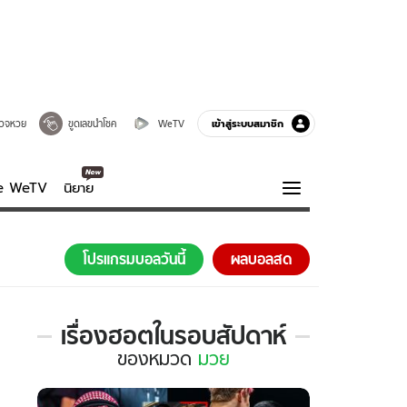
เข้าสู่ระบบสมาชิก
วจหวย
ขูดเลขนำโชค
WeTV
ve WeTV
นิยาย
รบรส
ความรู้รอบตัว
โปรแกรมบอลวันนี้
ผลบอลสด
ฮาวทู
กูรู-รอบรู้
เรื่องฮอตในรอบสัปดาห์
เรื่อง
ของ
หมวด
มวย
ฮอต
ใน
รอบ