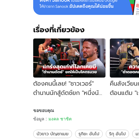
มี
แรง
บันดาล
ใจ
เรื่องที่เกี่ยวข้อง
จาก
"บัวขาว"
(ภาพ)
ต้องคนนี้เลย! "ซาวเวอร์"
คืนสังเวียนก
ตำนานนักสู้ดัตช์ยก "หนึ่งนัก
ต้อนแต้ม "เ
มวยไทย" คือที่สุดของโลก
Fight All-S
ขอขอบคุณ
(คลิป)
ข้อมูล
:
มงคล ชาชิต
บัวขาว บัญชาเมฆ
รุกิยะ อันโป
ริกุ อันโป
ม