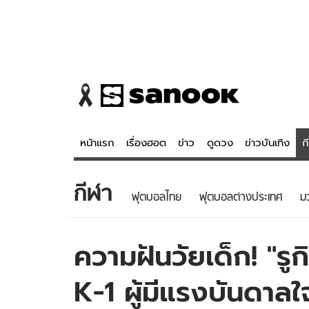
หน้าแรก
เรื่องฮอต
ข่าว
ดูดวง
ข่าวบันเทิง
ก
กีฬา
ข่าว
ดูดวง - 
ฟุตบอลไทย
ฟุตบอลต่างประเทศ
ม
เรื่องฮอต
ดูดวง
ข่าว
หวยไทย
ความฝันวัยเด็ก! "รู
ข่าวบันเทิง
สถิติหวยไท
K-1 ผู้มีแรงบันดาล
ข่าวกีฬา
หวยลาว
ข่าวเศรษฐกิจ