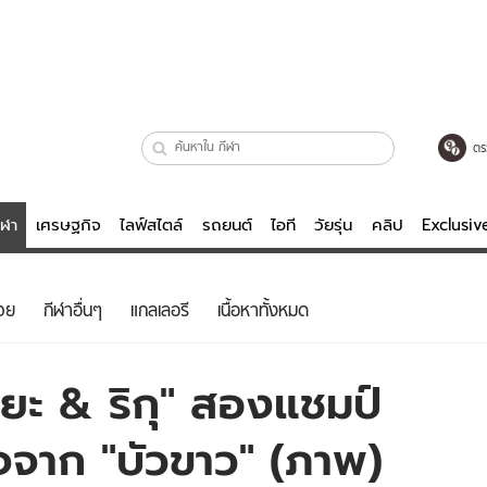
ตร
ีฬา
เศรษฐกิจ
ไลฟ์สไตล์
รถยนต์
ไอที
วัยรุ่น
คลิป
Exclusi
ตรวจหวย
ไลฟ์สไตล์
บันเทิงค
วย
กีฬาอื่นๆ
แกลเลอรี
เนื้อหาทั้งหมด
ผู้หญิง
หนัง-ละคร
ผู้ชาย
เพลง
กิยะ & ริกุ" สองแชมป์
ย
วัยรุ่น
เกมส์
ใจจาก "บัวขาว" (ภาพ)
ไอที
คลิป
รถยนต์
พอดแคสต์