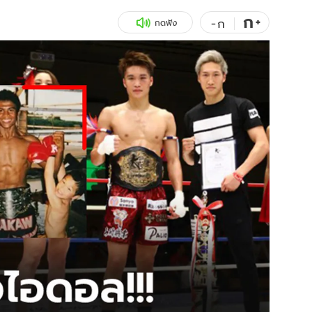
ก
สุขภาพ
+
ดูทีวี
-
ก
กดฟัง
เที่ยว-กิน
WeTV
Tasteful Thailand
Exclusive
Sanook Choice
นิยาย
ยลได้ที่
ร่วมงานกับเ