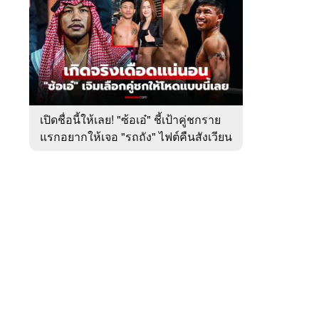
สัปดาห์
ของ
หมวด
มวย
 WeTV
เปิดชื่อนี้ให้เลย! "ซ้อเอ๋" ชี้เป้าคู่ชกราย
แรกอยากให้เจอ "รถถัง" ไฟต์คืนสังเวียน
ติดต่อโฆษณา
ศึก ONE
tencentthbd
sales@tencent.co.th
รา
ร้องเรียนเนื้อหาไม่เหมาะสม
แนะนำติชม แจ้งปัญหาการใช้งาน