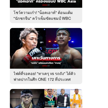
โชว์ความเก๋า! "น็อคเอาท์" ต้อนแต้ม
"นักชกจีน" คว้าเข็มขัดแชมป์ WBC
เอเชีย
ไฟต์ที่รอคอย! "ทาเครุ vs รถถัง" ได้คิว
ฟาดปากในศึก ONE 172 ที่ประเทศ
ญี่ปุ่น