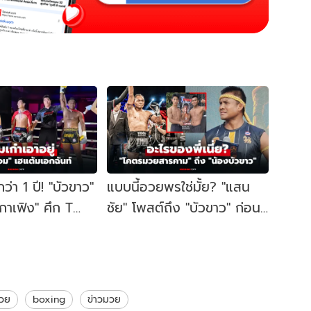
ว่า 1 ปี! "บัวขาว"
แบบนี้อวยพรใช่มั้ย? "แสน
กาเฟิง" ศึก T
ชัย" โพสต์ถึง "บัวขาว" ก่อน
tars ที่มาเลเซีย
ขึ้นชกแต่งานนี้ทำฮาลั่น
วย
boxing
ข่าวมวย