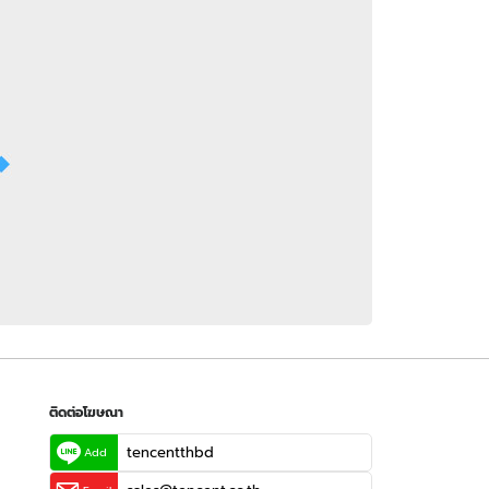
 WeTV
ติดต่อโฆษณา
tencentthbd
sales@tencent.co.th
รา
ร้องเรียนเนื้อหาไม่เหมาะสม
แนะนำติชม แจ้งปัญหาการใช้งาน
ติดต่อโฆษณา
tencentthbd
Add