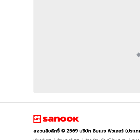
อัปเดตจีน
เช็กข่าวชัวร์
ติดตามสนุกโซเชี
ดาวน์โหลดสนุกแอปฟรี
สงวนลิขสิทธิ์ ©
2569
บริษัท อิมเมจ ฟิวเจอร์ (ประเทศไทย) จำกัด
สงวนลิขสิทธิ์ ©
2569
บริษัท อิมเมจ ฟิวเจอร์ (ประเ