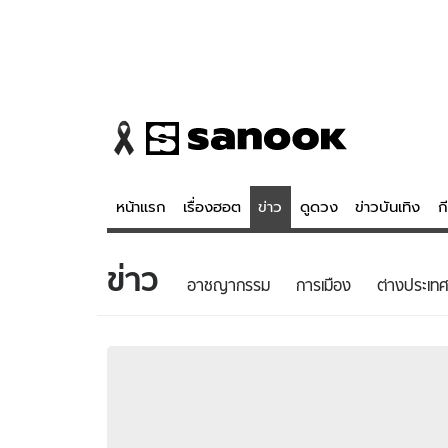
หน้าแรก
เรื่องฮอต
ข่าว
ดูดวง
ข่าวบันเทิง
ก
ข่าว
ข่าว
ดูดวง - 
อาชญากรรม
การเมือง
ต่างประเทศ
เรื่องฮอต
ดูดวง
ข่าว
หวยไทย
ข่าวบันเทิง
สถิติหวยไท
ข่าวกีฬา
หวยลาว
ข่าวเศรษฐกิจ