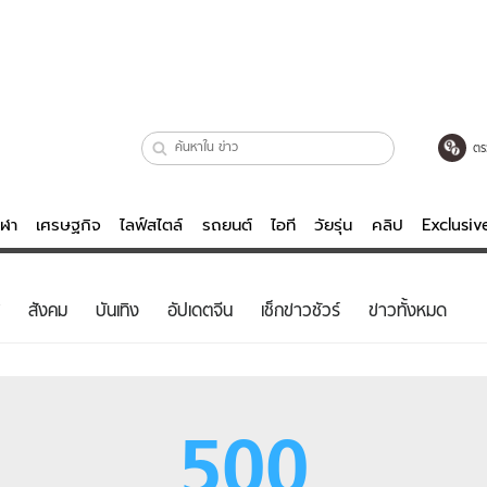
ตร
ีฬา
เศรษฐกิจ
ไลฟ์สไตล์
รถยนต์
ไอที
วัยรุ่น
คลิป
Exclusi
ตรวจหวย
ไลฟ์สไตล์
บันเทิงค
สังคม
บันเทิง
อัปเดตจีน
เช็กข่าวชัวร์
ข่าวทั้งหมด
ผู้หญิง
หนัง-ละคร
ผู้ชาย
เพลง
ย
วัยรุ่น
เกมส์
500
ไอที
คลิป
รถยนต์
พอดแคสต์