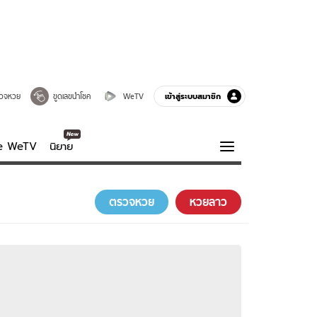
เข้าสู่ระบบสมาชิก
วจหวย
ขูดเลขนำโชค
WeTV
ve WeTV
นิยาย
รบรส
ความรู้รอบตัว
ตรวจหวย
หวยลาว
ฮาวทู
กูรู-รอบรู้