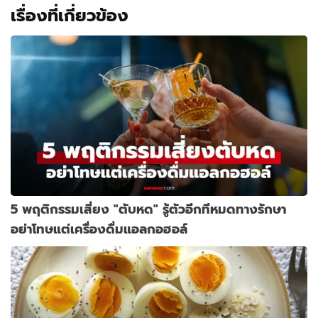
เรื่องที่เกี่ยวข้อง
5 พฤติกรรมเสี่ยง "ตับหด" รู้ตัวอีกทีหมดทางรักษา
อย่าโทษแต่เครื่องดื่มแอลกอฮอล์