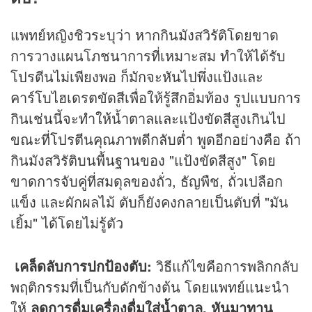
แพทย์หญิงชิวระบุว่า หากกินมังสวิรัติโดยขาด
การวางแผนโภชนาการที่เหมาะสม ทำให้ได้รับ
โปรตีนไม่เพียงพอ ก็มักจะหันไปพึ่งแป้งและ
คาร์โบไฮเดรตขัดสีเพื่อให้รู้สึกอิ่มท้อง รูปแบบการ
กินเช่นนี้จะทำให้น้ำตาลและแป้งขัดสีสูงเกินไป
ขณะที่โปรตีนคุณภาพดีกลับต่ำ พูดอีกอย่างคือ ถ้า
กินมังสวิรัติบนพื้นฐานของ "แป้งขัดสีสูง" โดย
ขาดการจับคู่ที่สมดุลของถั่ว, ธัญพืช, ถั่วเปลือก
แข็ง และผักผลไม้ ตับก็ยังคงกลายเป็นตับที่ "มัน
เยิ้ม" ได้โดยไม่รู้ตัว
เคล็ดลับการปกป้องตับ:
วิธีแก้ไขคือการพลิกกลับ
พฤติกรรมที่เป็นกับดักข้างต้น โดยแพทย์แนะนำ
ให้
ลดการดื่มเครื่องดื่มใส่น้ำตาล, หันมาทาน