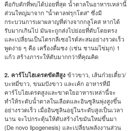
คือกับดักที่พบได้บ่อยที่สุด น้ำตาลในอาหารเหล่านี้
ส่วนใหญ่มาจาก "น้ำตาลฟรุกโตส" ซึ่งมี
กระบวนการเผาผลาญที่ต่างจากกลูโคส หากได้
รับมากเกินไป มันจะถูกส่งไปย่อยที่ตับโดยตรง
และเปลี่ยนเป็นไตรกลีเซอไรด์สะสมอย่างรวดเร็ว
พูดง่าย ๆ คือ เครื่องดื่มชง (เช่น ชานมไข่มุก) 1
แก้ว สร้างภาระให้ตับมากกว่าที่คุณคิด
2. คาร์โบไฮเดรตขัดสีสูง
ข้าวขาว, เส้นก๋วยเตี๋ยว/
บะหมี่ขาว, ขนมปังขาว และเค้ก อาหารที่มี
คาร์โบไฮเดรตสูงและขาดใยอาหารเหล่านี้จะ
ทำให้ระดับน้ำตาลในเลือดและอินซูลินพุ่งสูงขึ้น
อย่างรวดเร็ว เมื่ออินซูลินอยู่ในระดับสูงเป็นเวลา
นาน จะไปกระตุ้นให้ตับสร้างไขมันใหม่ขึ้นมา
(De novo lipogenesis) และเปลี่ยนพลังงานส่วน