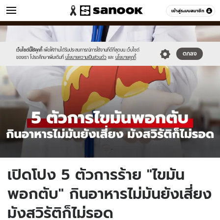
ข่าว
เข้าสู่ระบบสมาชิก
หมวดอื่นๆ
//s.isanook.com/ns/0/ud/1978/9894090/new-
Sanook
//s.isanook.com/sr/0/images/logo-
600
60
thumbnail1200x720_v2-
new-
20.jpg
sanook.png
เว็บไซต์นี้ใช้คุกกี้
เพื่อให้ท่านได้รับประสบการณ์การใช้งานที่ดีที่สุดบน เว็บไซต์
ตกลง
ของเรา โปรดศึกษาเพิ่มเติมที่
นโยบายความเป็นส่วนตัว
และ
นโยบายคุกกี้
เปิดโปง 5 ตัวการร้าย "ไขมัน
พอกตับ" กินอาหารไม่มันยังเสี่ยง
มังสวิรัติก็ไม่รอด