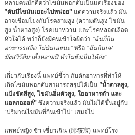
หลายคนมักคิดว่าไขมันพอกตับเป็นแค่เรื่องของ
"ตับมีไขมันเยอะไปหน่อย"
แต่ความจริงแล้ว มัน
อาจเชื่อมโยงกับโรคสามสูง (ความดันสูง ไขมัน
สูง น้ำตาลสูง) โรคเบาหวาน และโรคหลอดเลือด
หัวใจได้ ทว่าก็ยังมีคนเข้าใจผิดว่า
"ฉันก็กิน
อาหารรสจืด ไม่มันเลยนะ"
หรือ
"ฉันกินเจ/
มังสวิรัติมาตั้งหลายปี ทำไมยังเป็นได้ล่ะ"
เกี่ยวกับเรื่องนี้ แพทย์ชี้ว่า กับดักอาหารที่ทำให้
เกิดไขมันพอกตับสามารถสรุปได้เป็น
"น้ำตาลสูง,
แป้งขัดสีสูง, ไขมันอิ่มตัวสูง, ใยอาหารต่ำ และ
แอลกอฮอล์"
ซึ่งความจริงแล้ว มันไม่ได้ขึ้นอยู่กับ
"ปริมาณไขมันที่กินเข้าไป" เสมอไป
แพทย์หญิง ชิว เซี่ยวเฉิน (邱筱宸) แพทย์โรง