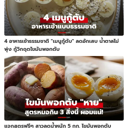
4 อาหารเช้าธรรมชาติ "เมนูกู้ตับ" ลดอักเสบ น้ำตาลไม่
พุ่ง กู้วิกฤตไขมันพอกตับ
แจกสูตรฟรีๆ สาวลดน้ำหนัก 5 กก. ไขมันพอกตับ