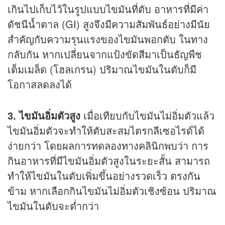
เกินไปเก็บไว้ในรูปแบบไขมันที่ตับ อาหารที่มีค่า
ดัชนีน้ำตาล (GI) สูงจึงมีความสัมพันธ์อย่างมีนัย
สำคัญกับความรุนแรงของไขมันพอกตับ ในทาง
กลับกัน หากเปลี่ยนจากแป้งขัดสีมาเป็นธัญพืช
เต็มเมล็ด (โฮลเกรน) ปริมาณไขมันในตับก็มี
โอกาสลดลงได้
3. ไขมันอิ่มตัวสูง
เมื่อเทียบกับไขมันไม่อิ่มตัวแล้ว
ไขมันอิ่มตัวจะทำให้ตับสะสมไตรกลีเซอไรด์ได้
ง่ายกว่า โดยผลการทดลองทางคลินิกพบว่า การ
กินอาหารที่มีไขมันอิ่มตัวสูงในระยะสั้น สามารถ
ทำให้ไขมันในตับเพิ่มขึ้นอย่างรวดเร็ว ตรงกัน
ข้าม หากเลือกกินไขมันไม่อิ่มตัวเชิงซ้อน ปริมาณ
ไขมันในตับจะต่ำกว่า