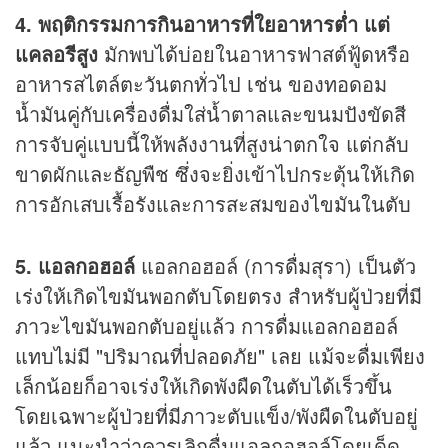
4. พฤติกรรมการกินอาหารที่ใยอาหารต่ำ แต่
แคลอรีสูง
มักพบได้บ่อยในอาหารฟาสต์ฟู้ดหรือ
อาหารสไตล์ตะวันตกทั่วไป เช่น ของทอดอม
น้ำมันคู่กับเครื่องดื่มใส่น้ำตาลและขนมปังขัดสี
การจับคู่แบบนี้ให้พลังงานที่สูงน่าตกใจ แต่กลับ
ขาดผักและธัญพืช ซึ่งจะยิ่งเข้าไปกระตุ้นให้เกิด
การอักเสบเรื้อรังและการสะสมของไขมันในตับ
5. แอลกอฮอล์
แอลกอฮอล์ (การดื่มสุรา) เป็นตัว
เร่งให้เกิดไขมันพอกตับโดยตรง สำหรับผู้ป่วยที่มี
ภาวะไขมันพอกตับอยู่แล้ว การดื่มแอลกอฮอล์
แทบไม่มี "ปริมาณที่ปลอดภัย" เลย แม้จะดื่มเพียง
เล็กน้อยก็อาจเร่งให้เกิดพังผืดในตับได้เร็วขึ้น
โดยเฉพาะผู้ป่วยที่มีภาวะตับแข็ง/พังผืดในตับอยู่
แล้ว แนะนำว่าควรเลิกดื่มแอลกอฮอล์โดยเด็ด