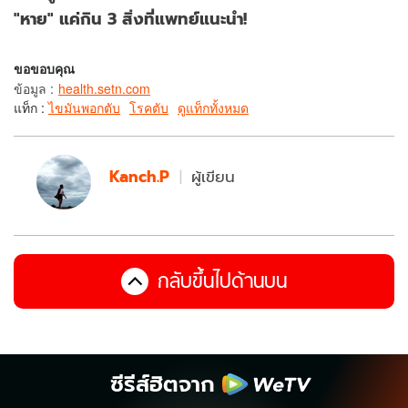
"หาย" แค่กิน 3 สิ่งที่แพทย์แนะนำ!
ขอขอบคุณ
ข้อมูล
:
health.setn.com
แท็ก :
ไขมันพอกตับ
โรคตับ
ดูแท็กทั้งหมด
Kanch.P
ผู้เขียน
กลับขึ้นไปด้านบน
ซีรีส์ฮิตจาก