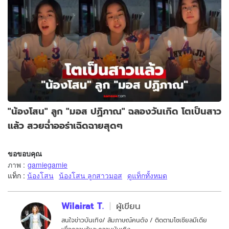
"น้องโสน" ลูก "มอส ปฏิภาณ" ฉลองวันเกิด โตเป็นสาว
แล้ว สวยฉ่ำออร่าเฉิดฉายสุดๆ
ขอขอบคุณ
ภาพ
:
gamiegamie
แท็ก :
น้องโสน
น้องโสน ลูกสาวมอส
ดูแท็กทั้งหมด
Wilairat T.
ผู้เขียน
สนใจข่าวบันเทิง/ สัมภาษณ์คนดัง / ติดตามโซเชียลมีเดีย