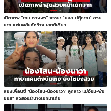
เปิดภาพ "เกม ดวงพร" ภรรยา "มอส ปฏิภาณ" สวย
มาก แฟนคลับทักรัวๆ เลยทีเดียว
สองเพื่อนซี้ "น้องโสน-น้องนาวา" ลูกสาว แม่อ้อม-พ่อ
มอส" สวยออร่านางเอกมาเต็ม