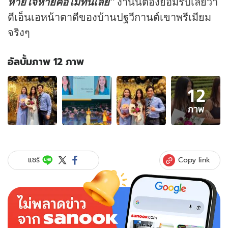
งานนี้ต้องยอมรับเลยว่า
หายใจหายคอไม่ทันเลย"
ดีเอ็นเอหน้าตาดีของบ้านปฐวีกานต์เขาพรีเมียม
จริงๆ
อัลบั้มภาพ 12 ภาพ
อัลบั้ม
12
ภาพ
12
ภาพ
ภาพ
ของ
"น้อง
โสน"
ลูกสาว
Copy link
แชร์
"มอส
ปฏิภาณ"
ภาพ
ล่าสุด
เป็น
เด็ก