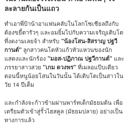
ละลายกันเป็นแถว
ทำเอาพี่ป้าน้าอาแฟนคลับในโลกโซเชียลถึงกับ
ต้องขยี้ตารัวๆ และอมยิ้มไปกับความเจริญเติบโต
ที่งดงามเลยจ้า สำหรับ
"น้องโสน-สิสราญ ปฐวี
กานต์"
ลูกสาวคนโตหัวแก้วหัวแหวนของนัก
แสดงและนักร้อง
"มอส-ปฏิภาณ ปฐวีกานต์"
และ
ภรรยาสาวสวย
"เกม ดวงพร"
ที่เผลอแป๊บเดียว
ตอนนี้หนูน้อยโสนในวันนั้น ได้เติบโตเป็นสาวใน
วัย 14 ปีเต็ม
และกำลังจะก้าวข้ามผ่านพาร์ทเด็กมัธยมต้น เพื่อ
เตรียมตัวเข้าสู่รั้วไฮสคูล (มัธยมปลาย) อย่างเป็น
ทางการแล้ว