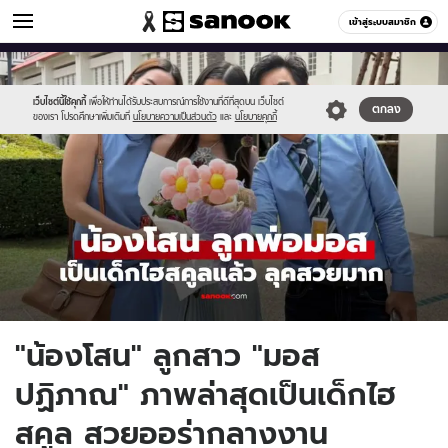
ข่าวบันเทิง
เข้าสู่ระบบสมาชิก
หมวดอื่นๆ
//s.isanook.com/ns/0/ud/1978/9893762/555292929(4).jpg
Sanook
//s.isanook.com/sr/0/images/logo-
600
60
new-
sanook.png
เว็บไซต์นี้ใช้คุกกี้
เพื่อให้ท่านได้รับประสบการณ์การใช้งานที่ดีที่สุดบน เว็บไซต์
ตกลง
ของเรา โปรดศึกษาเพิ่มเติมที่
นโยบายความเป็นส่วนตัว
และ
นโยบายคุกกี้
"น้องโสน" ลูกสาว "มอส
ปฏิภาณ" ภาพล่าสุดเป็นเด็กไฮ
สคูล สวยออร่ากลางงาน