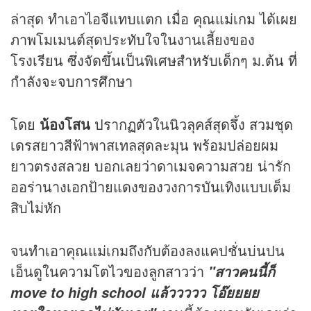
ล่าสุด ทำเอาไอจีแทบแตก เมื่อ คุณแม่เกม ได้เผย
ภาพโมเมนต์สุดประทับใจในงานเลี้ยงของ
โรงเรียน ซึ่งจัดขึ้นเป็นพิเศษสำหรับเด็กๆ ม.ต้น ที่
กำลังจะจบการศึกษา
โดย
น้องโสน
ปรากฏตัวในนิวลุคส์สุดจึ้ง สวมชุด
เดรสยาวสีฟ้าพาสเทลสุดละมุน พร้อมปล่อยผม
ยาวตรงสลวย บอกเลยว่าดาเมจความสวย น่ารัก
ออร่านางเอกป้ายแดงของวงการบันเทิงแบบเต็ม
สิบไม่หัก
จนทำเอาคุณแม่เกมถึงกับต้องลงแคปชั่นบ่นปน
เอ็นดูในความโตไวของลูกสาวว่า
"สาวคนนี้ก็
move to high school แล้ววววว โอ๊ยยยย