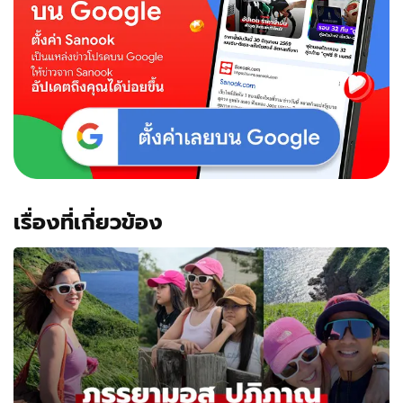
ไฮ
สคูล
สวย
ออ
ร่า
กลาง
งาน
โรงเรียน
เรื่องที่เกี่ยวข้อง