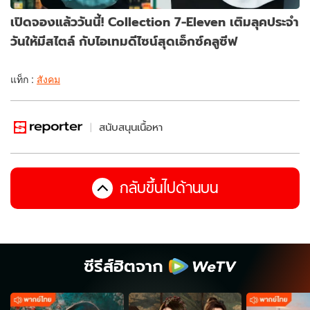
เปิดจองแล้ววันนี้! Collection 7-Eleven เติมลุคประจำ
วันให้มีสไตล์ กับไอเทมดีไซน์สุดเอ็กซ์คลูซีฟ
แท็ก :
สังคม
สนับสนุนเนื้อหา
กลับขึ้นไปด้านบน
ซีรีส์ฮิตจาก