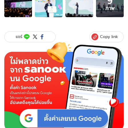
9
9
ภาพ
ภาพ
ของ
ประกาศ
ผล
ผู้
Copy link
แชร์
ชนะ
การ
ประกวด
ภาพ
วาด
ระบาย
สี
“รถยนต์
ใน
ฝัน”
“TOYOTA
Dream
Car
Art
Contest