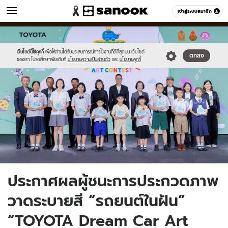
ข่าว
เข้าสู่ระบบสมาชิก
หมวดอื่นๆ
//s.isanook.com/ns/0/ud/1978/9893742/bb.jpg
Sanook
//s.isanook.com/sr/0/images/logo-
600
60
new-
sanook.png
เว็บไซต์นี้ใช้คุกกี้
เพื่อให้ท่านได้รับประสบการณ์การใช้งานที่ดีที่สุดบน เว็บไซต์
ตกลง
ของเรา โปรดศึกษาเพิ่มเติมที่
นโยบายความเป็นส่วนตัว
และ
นโยบายคุกกี้
ประกาศผลผู้ชนะการประกวดภาพ
วาดระบายสี “รถยนต์ในฝัน”
“TOYOTA Dream Car Art