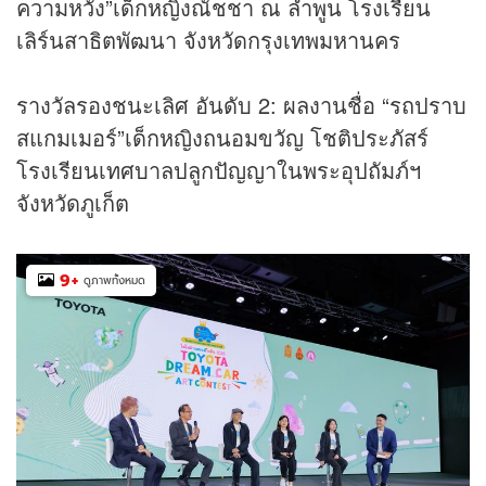
ความหวัง”เด็กหญิงณัชชา ณ ลำพูน โรงเรียน
เลิร์นสาธิตพัฒนา จังหวัดกรุงเทพมหานคร
รางวัลรองชนะเลิศ อันดับ 2: ผลงานชื่อ “รถปราบ
สแกมเมอร์”เด็กหญิงถนอมขวัญ โชติประภัสร์
โรงเรียนเทศบาลปลูกปัญญาในพระอุปถัมภ์ฯ
จังหวัดภูเก็ต
9
+
ดูภาพทั้งหมด