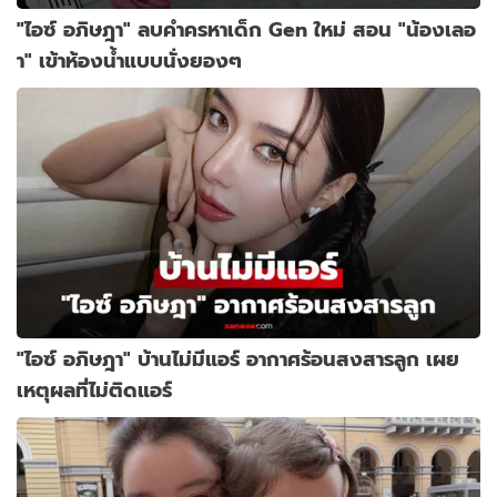
"ไอซ์ อภิษฎา" ลบคำครหาเด็ก Gen ใหม่ สอน "น้องเลอ
า" เข้าห้องน้ำแบบนั่งยองๆ
"ไอซ์ อภิษฎา" บ้านไม่มีแอร์ อากาศร้อนสงสารลูก เผย
เหตุผลที่ไม่ติดแอร์