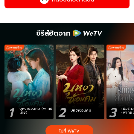
ซีรีส์ฮิตจาก
1
2
3
บุหงาซ่อนคม (พากย์
เมื่อรั
บุหงาซ่อนคม
ไทย)
(พากย์
ไปที่ WeTV