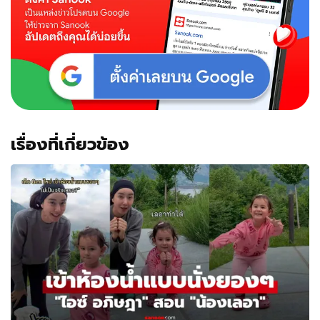
เลอ
าร์-
น้อง
โนอา"
บ้าน
ที่
อิตาลี
น่า
อยู่
มาก
เรื่องที่เกี่ยวข้อง