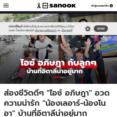
ข่าวบันเทิง
เข้าสู่ระบบสมาชิก
หมวดอื่นๆ
//s.isanook.com/ns/0/ud/1978/9893534/ice2.jpg
Sanook
//s.isanook.com/sr/0/images/logo-
600
60
new-
sanook.png
เว็บไซต์นี้ใช้คุกกี้
เพื่อให้ท่านได้รับประสบการณ์การใช้งานที่ดีที่สุดบน เว็บไซต์
ตกลง
ของเรา โปรดศึกษาเพิ่มเติมที่
นโยบายความเป็นส่วนตัว
และ
นโยบายคุกกี้
ส่องชีวิตดีๆ "ไอซ์ อภิษฎา" อวด
ความน่ารัก "น้องเลอาร์-น้องโน
อา" บ้านที่อิตาลีน่าอยู่มาก