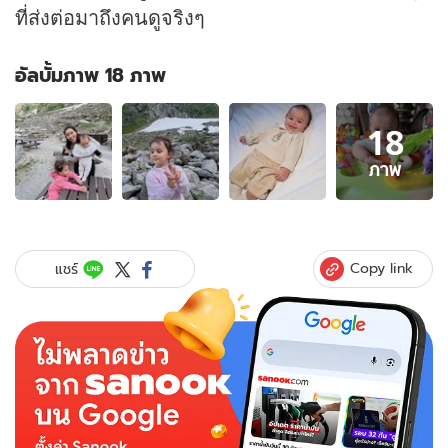
ที่ส่งต่อมาถึงคนดูจริงๆ
อัลบั้มภาพ 18 ภาพ
อัลบั้ม
18
ภาพ
18
ภาพ
ภาพ
ของ
ส่อง
ชีวิต
ดีๆ
Copy link
แชร์
"ไอซ์
อภิ
ษฎา"
อวด
ความ
น่า
รัก
"น้อง