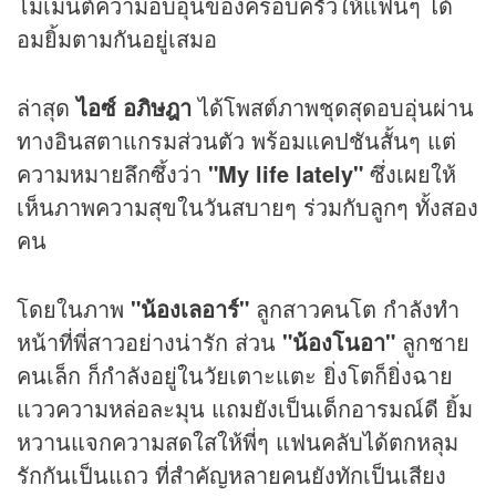
โมเมนต์ความอบอุ่นของครอบครัวให้แฟนๆ ได้
อมยิ้มตามกันอยู่เสมอ
ล่าสุด
ไอซ์ อภิษฎา
ได้โพสต์ภาพชุดสุดอบอุ่นผ่าน
ทางอินสตาแกรมส่วนตัว พร้อมแคปชันสั้นๆ แต่
ความหมายลึกซึ้งว่า
"My life lately"
ซึ่งเผยให้
เห็นภาพความสุขในวันสบายๆ ร่วมกับลูกๆ ทั้งสอง
คน
โดยในภาพ
"น้องเลอาร์"
ลูกสาวคนโต กำลังทำ
หน้าที่พี่สาวอย่างน่ารัก ส่วน
"น้องโนอา"
ลูกชาย
คนเล็ก ก็กำลังอยู่ในวัยเตาะแตะ ยิ่งโตก็ยิ่งฉาย
แววความหล่อละมุน แถมยังเป็นเด็กอารมณ์ดี ยิ้ม
หวานแจกความสดใสให้พี่ๆ แฟนคลับได้ตกหลุม
รักกันเป็นแถว ที่สำคัญหลายคนยังทักเป็นเสียง