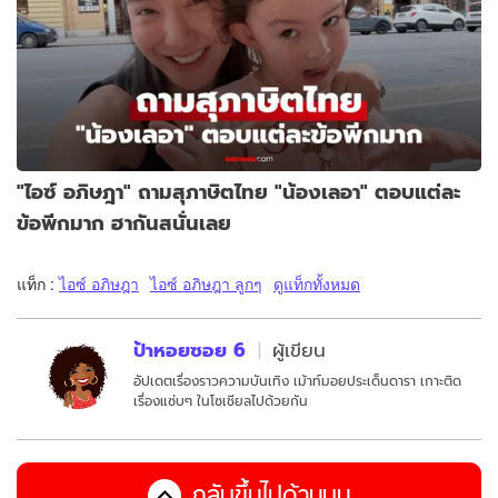
"ไอซ์ อภิษฎา" ถามสุภาษิตไทย "น้องเลอา" ตอบแต่ละ
ข้อพีกมาก ฮากันสนั่นเลย
แท็ก :
ไอซ์ อภิษฎา
ไอซ์ อภิษฎา ลูกๆ
ดูแท็กทั้งหมด
ป้าหอยซอย 6
ผู้เขียน
อัปเดตเรื่องราวความบันเทิง เม้าท์มอยประเด็นดารา เกาะติด
เรื่องแซ่บๆ ในโซเชียลไปด้วยกัน
กลับขึ้นไปด้านบน