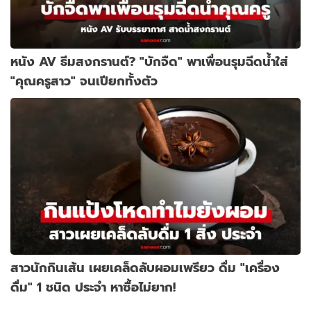
หนัง AV ธีมสงกรานต์? "บักจืด" พาเพื่อนรุมฉีดน้ำใส่
"คุณครูสาว" จนเปียกทั้งตัว
สาวนักกินเส้น เผยเคล็ดลับผอมเพรียว ดื่ม "เครื่อง
ดื่ม" 1 ชนิด ประจำ หาซื้อไม่ยาก!