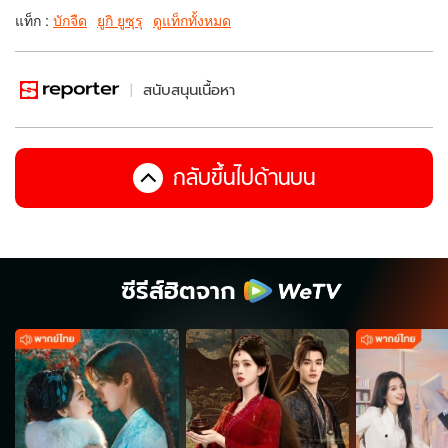
แท็ก :
บักจืด
ยูกิ ยูซุรุ
ดูแท็กทั้งหมด
สนับสนุนเนื้อหา
กลับขึ้นไปด้านบน
ซีรีส์ฮิตจาก