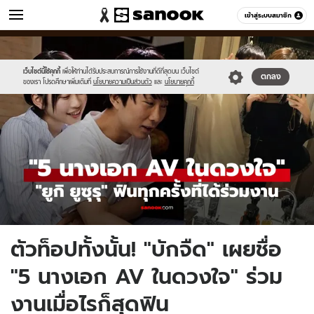
ข่าว
เข้าสู่ระบบสมาชิก
หมวดอื่นๆ
//s.isanook.com/ns/0/ud/1978/9893526/ntp.jpg
Sanook
//s.isanook.com/sr/0/images/logo-
600
60
new-
sanook.png
เว็บไซต์นี้ใช้คุกกี้
เพื่อให้ท่านได้รับประสบการณ์การใช้งานที่ดีที่สุดบน เว็บไซต์
ตกลง
ของเรา โปรดศึกษาเพิ่มเติมที่
นโยบายความเป็นส่วนตัว
และ
นโยบายคุกกี้
ตัวท็อปทั้งนั้น! "บักจืด" เผยชื่อ
"5 นางเอก AV ในดวงใจ" ร่วม
งานเมื่อไรก็สุดฟิน