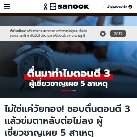
ข่าว
เข้าสู่ระบบสมาชิก
หมวดอื่นๆ
//s.isanook.com/ns/0/ud/1978/9893474/tn_news-
Sanook
//s.isanook.com/sr/0/images/logo-
600
60
2026-
new-
06-
sanook.png
เว็บไซต์นี้ใช้คุกกี้
เพื่อให้ท่านได้รับประสบการณ์การใช้งานที่ดีที่สุดบน เว็บไซต์
ตกลง
ของเรา โปรดศึกษาเพิ่มเติมที่
นโยบายความเป็นส่วนตัว
และ
นโยบายคุกกี้
10t045355.6.jpg
ไม่ใช่แค่วัยทอง! ชอบตื่นตอนตี 3
แล้วข่มตาหลับต่อไม่ลง ผู้
เชี่ยวชาญเผย 5 สาเหตุ