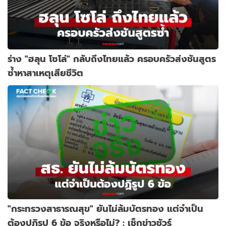
ร่าง "ฮลุน โซโล่" กลับถึงไทยแล้ว ครอบครัวส่งชันสูตร
ซ้ำหาสาเหตุเสียชีวิต
"กระทรวงสาธารณสุข" ยันไม่ล้มบัตรทอง แต่จำเป็น
ต้องปฏิรูป 6 ข้อ จริงหรือไม่? : เช็กข่าวชัวร์