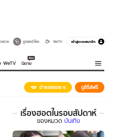
เข้าสู่ระบบสมาชิก
วจหวย
ขูดเลขนำโชค
WeTV
ve WeTV
นิยาย
รบรส
ความรู้รอบตัว
ป้าหอยซอย 6
ดูซีรีส์ฟรี
ฮาวทู
กูรู-รอบรู้
เรื่องฮอตในรอบสัปดาห์
เรื่อง
ของ
หมวด
บันเทิง
ฮอต
ใน
รอบ