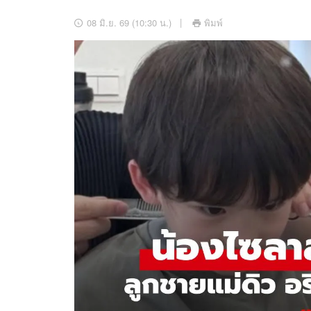
อัปเดตจีน
08 มิ.ย. 69 (10:30 น.)
พิมพ์
เช็กข่าวชัวร์
ติดตามสนุกโซเชี
ดาวน์โหลดสนุกแอปฟรี
สงวนลิขสิทธิ์ ©
2569
บริษัท อิมเมจ ฟิวเจอร์ (ประเทศไทย) จำกัด