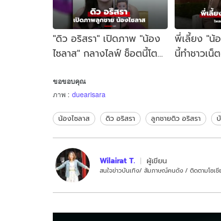
"ดิว อริสรา" เปิดภาพ "น้อง
พี่เลี้ยง "
ไซลาส" กลางไลฟ์ ช็อตนี้โต
นี้ทำชาวเน็
เป็นหนุ่มแล้ว
"ดิว อริสรา" อ
ขอขอบคุณ
ภาพ
:
duearisara
น้องไซลาส
ดิว อริสรา
ลูกชายดิว อริสรา
บ
Wilairat T.
ผู้เขียน
สนใจข่าวบันเทิง/ สัมภาษณ์คนดัง / ติดตามโซเชีย