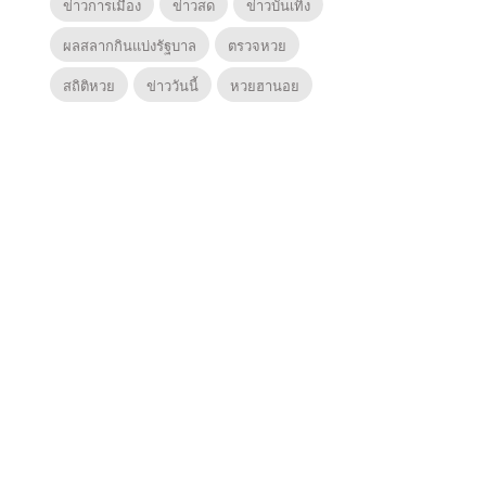
ข่าวการเมือง
ข่าวสด
ข่าวบันเทิง
ผลสลากกินแบ่งรัฐบาล
ตรวจหวย
สถิติหวย
ข่าววันนี้
หวยฮานอย