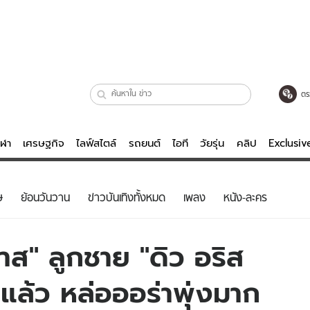
ตร
ีฬา
เศรษฐกิจ
ไลฟ์สไตล์
รถยนต์
ไอที
วัยรุ่น
คลิป
Exclusi
ตรวจหวย
ไลฟ์สไตล์
บันเทิงค
ษ
ย้อนวันวาน
ข่าวบันเทิงทั้งหมด
เพลง
หนัง-ละคร
ผู้หญิง
หนัง-ละคร
ผู้ชาย
เพลง
าส" ลูกชาย "ดิว อริส
ย
วัยรุ่น
เกมส์
แล้ว หล่อออร่าพุ่งมาก
ไอที
คลิป
รถยนต์
พอดแคสต์