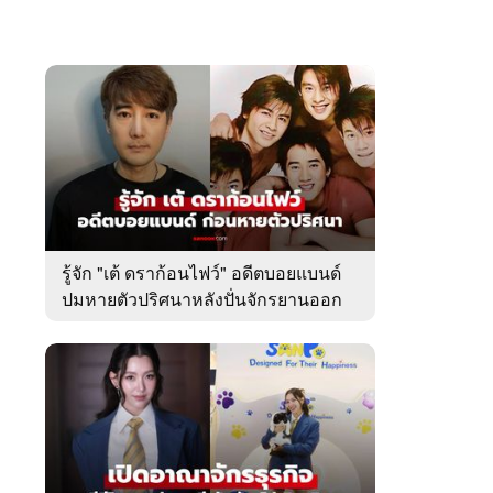
รู้จัก "เต้ ดราก้อนไฟว์" อดีตบอยแบนด์
ปมหายตัวปริศนาหลังปั่นจักรยานออก
จากบ้านพัก