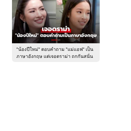
สัปดาห์
ของ
หมวด
บันเทิง
 WeTV
"น้องปีใหม่" ตอบคำถาม "แม่แอฟ" เป็น
ภาษาอังกฤษ แต่เจอดราม่า ถกกันสนั่น
ติดต่อโฆษณา
tencentthbd
sales@tencent.co.th
รา
ร้องเรียนเนื้อหาไม่เหมาะสม
แนะนำติชม แจ้งปัญหาการใช้งาน