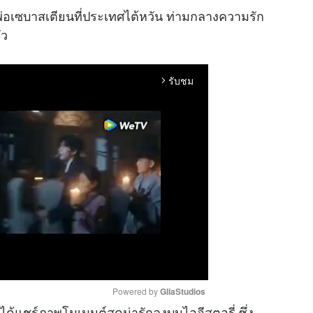
ณพ่อเซบาสเตียนที่ประเทศไต้หวัน ท่ามกลางความรัก
ัว
รับชม
arrow_forward_ios
Powered by 
GliaStudios
ได้แชร์ภาพโมเมนต์สุดน่ารักลงบนไอจีสตอรี่ ซึ่ง