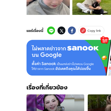
ล่าสุด
"น้อง
ไซ
ลาส"
ลูกชาย
"ดิว
แชร์เรื่องนี้
Copy link
อริ
สรา"
หนุ่ม
น้อย
4
ขวบ
แล้ว
หล่อ
ออ
ร่า
เรื่องที่เกี่ยวข้อง
พุ่ง
มาก