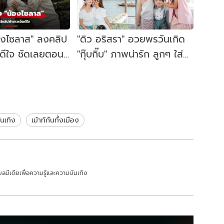
น้องไซลาส" ลงคลิป
"ดิว อริสรา" อวยพรวันเกิด
ตดีใจ ชัดเลยตอนนี้
"กุ๊บกิ๊บ" ภาพน่ารัก ลูกๆ ใส่
ยู่ที่นี่
ชุดไทย
ันเทิง
เม้าท์กันทั้งเมือง
ลมีเดียเพื่อความรู้และความบันเทิง