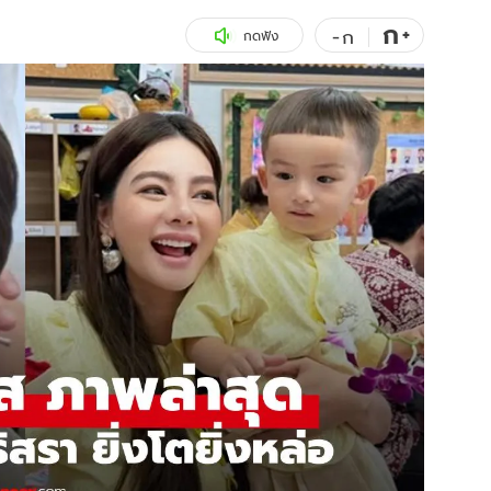
ก
สุขภาพ
+
ดูทีวี
-
ก
กดฟัง
เที่ยว-กิน
WeTV
Tasteful Thailand
Exclusive
Sanook Choice
นิยาย
ยลได้ที่
ร่วมงานกับเ