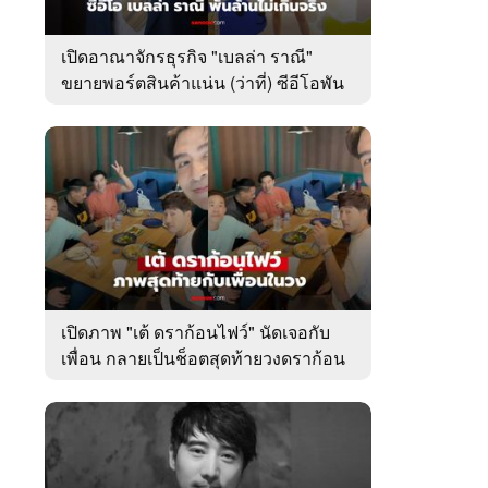
เปิดอาณาจักรธุรกิจ "เบลล่า ราณี"
ขยายพอร์ตสินค้าแน่น (ว่าที่) ซีอีโอพัน
ล้านเคียงข้าง "วิล ชวิณ"
เปิดภาพ "เต้ ดราก้อนไฟว์" นัดเจอกับ
เพื่อน กลายเป็นช็อตสุดท้ายวงดราก้อน
ไฟว์