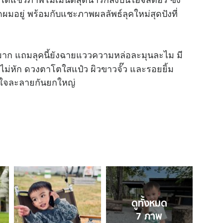
ผมอยู่ พร้อมกับแชะภาพผลลัพธ์ลุคใหม่สุดปังที่
M
u
t
ะมาก แถมลุคนี้ยังฉายแววความหล่อละมุนละไม มี
e
บไม่หัก ดวงตาโตใสแป๋ว ผิวขาวจั๊ว และรอยยิ้ม
ใจละลายกันยกใหญ่
ดูทั้งหมด
7
ภาพ