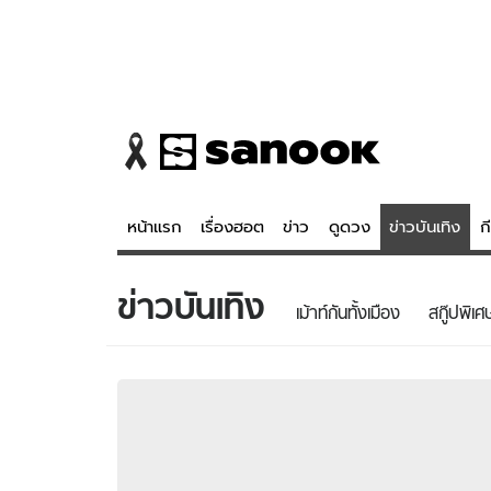
หน้าแรก
เรื่องฮอต
ข่าว
ดูดวง
ข่าวบันเทิง
ก
ข่าวบันเทิง
ข่าว
ดูดวง - 
เม้าท์กันทั้งเมือง
สกู๊ปพิเศ
เรื่องฮอต
ดูดวง
ข่าว
หวยไทย
ข่าวบันเทิง
สถิติหวยไท
ข่าวกีฬา
หวยลาว
ข่าวเศรษฐกิจ