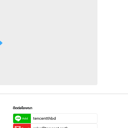
 WeTV
ติดต่อโฆษณา
tencentthbd
sales@tencent.co.th
รา
ร้องเรียนเนื้อหาไม่เหมาะสม
แนะนำติชม แจ้งปัญหาการใช้งาน
ติดต่อโฆษณา
tencentthbd
Add