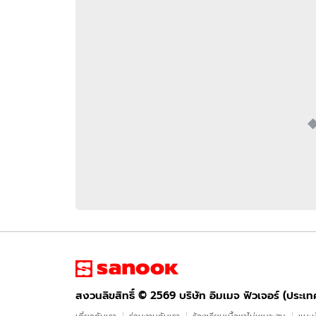
อัปเดตจีน
เช็กข่าวชัวร์
ติดตามสนุกโซเชี
ดาวน์โหลดสนุกแอปฟรี
สงวนลิขสิทธิ์ ©
2569
บริษัท อิมเมจ ฟิวเจอร์ (ประเทศไทย) จำกัด
สงวนลิขสิทธิ์ ©
2569
บริษัท อิมเมจ ฟิวเจอร์ (ประเ