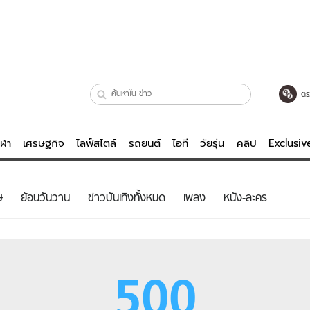
ตร
ีฬา
เศรษฐกิจ
ไลฟ์สไตล์
รถยนต์
ไอที
วัยรุ่น
คลิป
Exclusi
ตรวจหวย
ไลฟ์สไตล์
บันเทิงค
ษ
ย้อนวันวาน
ข่าวบันเทิงทั้งหมด
เพลง
หนัง-ละคร
ผู้หญิง
หนัง-ละคร
ผู้ชาย
เพลง
ย
วัยรุ่น
เกมส์
500
ไอที
คลิป
รถยนต์
พอดแคสต์