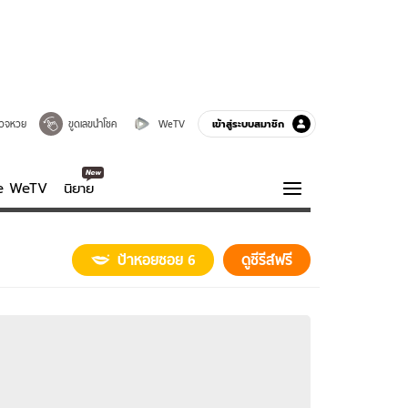
เข้าสู่ระบบสมาชิก
วจหวย
ขูดเลขนำโชค
WeTV
ve WeTV
นิยาย
รบรส
ความรู้รอบตัว
ป้าหอยซอย 6
ดูซีรีส์ฟรี
ฮาวทู
กูรู-รอบรู้