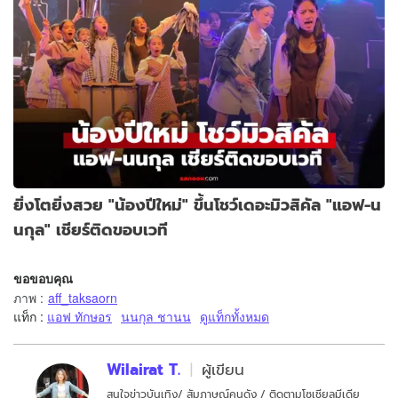
ยิ่งโตยิ่งสวย "น้องปีใหม่" ขึ้นโชว์เดอะมิวสิคัล "แอฟ-น
นกุล" เชียร์ติดขอบเวที
ขอขอบคุณ
ภาพ
:
aff_taksaorn
แท็ก :
แอฟ ทักษอร
นนกุล ชานน
ดูแท็กทั้งหมด
Wilairat T.
ผู้เขียน
สนใจข่าวบันเทิง/ สัมภาษณ์คนดัง / ติดตามโซเชียลมีเดีย