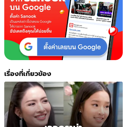
ชัค
ว่าที่
ลูกเขย
"น
นกุล"
ช็อ
ตน่า
รัก
เห็น
แล้ว
ยิ้ม
ตาม
เรื่องที่เกี่ยวข้อง