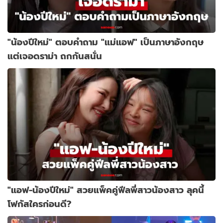
"น้องปีใหม่" ตอบคำถาม "แม่แอฟ" เป็นภาษาอังกฤษ
แต่เจอดราม่า ถกกันสนั่น
"แอฟ-น้องปีใหม่" สวยแพ็คคู่ฟีลพี่สาวน้องสาว ลุคนี้
โฟกัสใครก่อนดี?