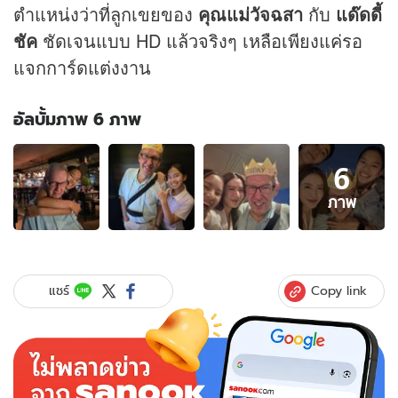
ตำแหน่งว่าที่ลูกเขยของ
คุณแม่วัจฉสา
กับ
แด๊ดดี้
ชัค
ชัดเจนแบบ HD แล้วจริงๆ เหลือเพียงแค่รอ
แจกการ์ดแต่งงาน
อัลบั้มภาพ 6 ภาพ
อัลบั้ม
6
ภาพ
6
ภาพ
ภาพ
ของ
"แอฟ
ทักษ
อร"
Copy link
แชร์
ฉลอง
วัน
เกิด
ให้
แด๊ด
ดี้