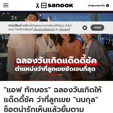
ข่าวบันเทิง
เข้าสู่ระบบสมาชิก
หมวดอื่นๆ
//s.isanook.com/ns/0/ud/1978/9892454/5522992929.jpg
Sanook
//s.isanook.com/sr/0/images/logo-
600
60
new-
sanook.png
เว็บไซต์นี้ใช้คุกกี้
เพื่อให้ท่านได้รับประสบการณ์การใช้งานที่ดีที่สุดบน เว็บไซต์
ตกลง
ของเรา โปรดศึกษาเพิ่มเติมที่
นโยบายความเป็นส่วนตัว
และ
นโยบายคุกกี้
"แอฟ ทักษอร" ฉลองวันเกิดให้
แด๊ดดี้ชัค ว่าที่ลูกเขย "นนกุล"
ช็อตน่ารักเห็นแล้วยิ้มตาม