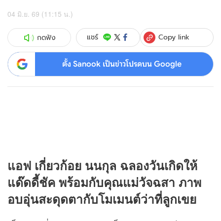
04 มิ.ย. 69 (11:15 น.)
Copy link
แชร์
กดฟัง
ตั้ง Sanook เป็นข่าวโปรดบน Google
แอฟ เกี่ยวก้อย นนกุล ฉลองวันเกิดให้
แด๊ดดี้ชัค พร้อมกับคุณแม่วัจฉสา ภาพ
อบอุ่นสะดุดตากับโมเมนต์ว่าที่ลูกเขย