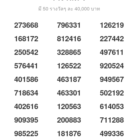
มี 50 รางวัลๆ ละ 40,000 บาท
273668
796331
126219
168172
812416
227442
250542
328865
497611
576441
126522
920524
401586
463187
949567
718634
463301
502192
402616
120563
614053
909395
200883
711288
985225
181876
499336