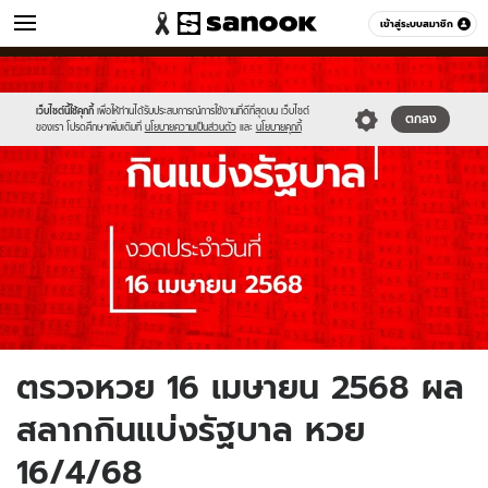
ข่าว
เข้าสู่ระบบสมาชิก
หมวดอื่นๆ
//s.isanook.com/ns/0/ud/1955/9777526/lottery_16_apr_2025.jpg
Sanook
//s.isanook.com/sr/0/images/logo-
600
60
new-
sanook.png
เว็บไซต์นี้ใช้คุกกี้
เพื่อให้ท่านได้รับประสบการณ์การใช้งานที่ดีที่สุดบน เว็บไซต์
ตกลง
ของเรา โปรดศึกษาเพิ่มเติมที่
นโยบายความเป็นส่วนตัว
และ
นโยบายคุกกี้
ตรวจหวย 16 เมษายน 2568 ผล
สลากกินแบ่งรัฐบาล หวย
16/4/68