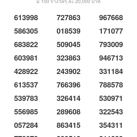
มี 100 รางวัลๆ ละ 20,000 บาท
613998
727863
967668
586305
018539
171077
683822
509045
793009
603981
323863
946713
428922
243902
331184
613537
766396
788578
539783
326414
530971
556985
289608
322543
057284
863415
354311