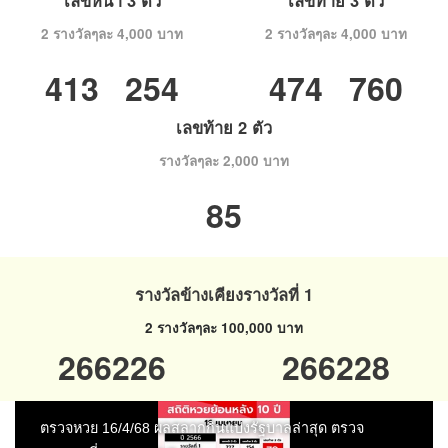
เลขหน้า 3 ตัว
เลขท้าย 3 ตัว
2 รางวัลๆละ 4,000 บาท
2 รางวัลๆละ 4,000 บาท
413
254
474
760
เลขท้าย 2 ตัว
รางวัลๆละ 2,000 บาท
85
รางวัลข้างเคียงรางวัลที่ 1
2 รางวัลๆละ 100,000 บาท
266226
266228