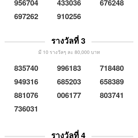
956704
433036
676248
697262
910256
รางวัลที่ 3
มี 10 รางวัลๆ ละ 80,000 บาท
835740
996183
718480
949316
685203
658389
881076
006177
803741
736031
รางวัลที่ 4