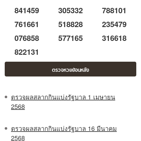
841459
305332
788101
761661
518828
235479
076858
577165
316618
822131
ตรวจหวยย้อนหลัง
ตรวจผลสลากกินแบ่งรัฐบาล 1 เมษายน
2568
ตรวจผลสลากกินแบ่งรัฐบาล 16 มีนาคม
2568