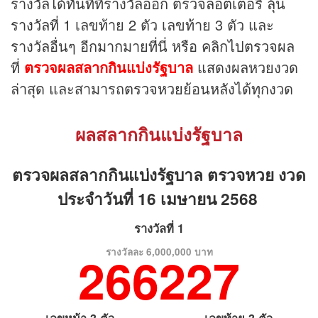
รางวัลได้ทันทีที่รางวัลออก ตรวจ
ลอตเตอรี่
ลุ้น
รางวัลที่ 1
เลขท้าย 2 ตัว เลขท้าย 3 ตัว และ
รางวัลอื่นๆ อีกมากมายที่นี่ หรือ คลิกไปตรวจผล
ที่
ตรวจผลสลากกินแบ่งรัฐบาล
แสดงผลหวยงวด
ล่าสุด และสามารถ
ตรวจหวย
ย้อนหลังได้ทุกงวด
ผลสลากกินแบ่งรัฐบาล
ตรวจผลสลากกินแบ่งรัฐบาล ตรวจหวย งวด
ประจำวันที่ 16 เมษายน 2568
รางวัลที่ 1
266227
รางวัลละ 6,000,000 บาท