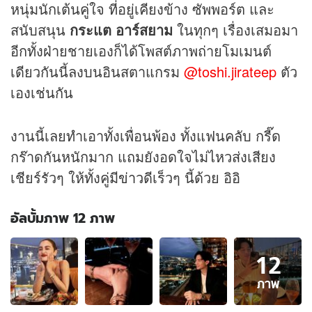
หนุ่มนักเต้นคู่ใจ ที่อยู่เคียงข้าง ซัพพอร์ต และ
สนับสนุน
กระแต อาร์สยาม
ในทุกๆ เรื่องเสมอมา
อีกทั้งฝ่ายชายเองก็ได้โพสต์ภาพถ่ายโมเมนต์
เดียวกันนี้ลงบนอินสตาแกรม
@toshi.jirateep
ตัว
เองเช่นกัน
งานนี้เลยทำเอาทั้งเพื่อนพ้อง ทั้งแฟนคลับ กรี๊ด
กร๊าดกันหนักมาก แถมยังอดใจไม่ไหวส่งเสียง
เชียร์รัวๆ ให้ทั้งคู่มี
ข่าว
ดีเร็วๆ นี้ด้วย อิอิ
อัลบั้มภาพ 12 ภาพ
อัลบั้ม
12
ภาพ
12
ภาพ
ภาพ
ของ