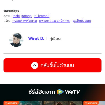
ขอขอบคุณ
ภาพ
:
toshi.jirateep
,
kt_kratae8
แท็ก :
กระแต อาร์สยาม
แฟนกระแต อาร์สยาม
ดูแท็กทั้งหมด
Wirut D.
ผู้เขียน
กลับขึ้นไปด้านบน
ซีรีส์ฮิตจาก