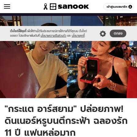
ข่าวบันเทิง
เข้าสู่ระบบสมาชิก
หมวดอื่นๆ
//s.isanook.com/ns/0/ud/1913/9568874/2.jpg
Sanook
//s.isanook.com/sr/0/images/logo-
600
60
new-
sanook.png
เว็บไซต์นี้ใช้คุกกี้
เพื่อให้ท่านได้รับประสบการณ์การใช้งานที่ดีที่สุดบน เว็บไซต์
ตกลง
ของเรา โปรดศึกษาเพิ่มเติมที่
นโยบายความเป็นส่วนตัว
และ
นโยบายคุกกี้
"กระแต อาร์สยาม" ปล่อยภาพ!
ดินเนอร์หรูบนตึกระฟ้า ฉลองรัก
11 ปี แฟนหล่อมาก