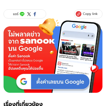
"กระแต
อาร์
สยาม"
Copy link
แชร์
ปล่อย
ภาพ!
ดินเนอร์
หรู
บน
ตึกระฟ้า
ฉลอง
รัก
11
ปี
แฟน
หล่อ
มาก
เรื่องที่เกี่ยวข้อง