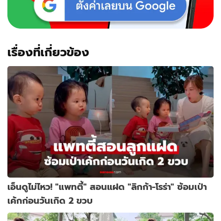
น่า
รัก
มาก
เรื่องที่เกี่ยวข้อง
เอ็นดูไม่ไหว! "แพทตี้" สอนแฝด "ลิกก้า-โรร่า" ซ้อมเป่า
เค้กก่อนวันเกิด 2 ขวบ