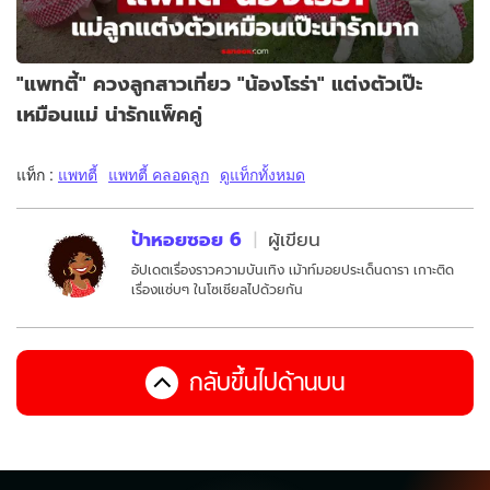
"แพทตี้" ควงลูกสาวเที่ยว "น้องโรร่า" แต่งตัวเป๊ะ
เหมือนแม่ น่ารักแพ็คคู่
แท็ก :
แพทตี้
แพทตี้ คลอดลูก
ดูแท็กทั้งหมด
ป้าหอยซอย 6
ผู้เขียน
อัปเดตเรื่องราวความบันเทิง เม้าท์มอยประเด็นดารา เกาะติด
เรื่องแซ่บๆ ในโซเชียลไปด้วยกัน
กลับขึ้นไปด้านบน