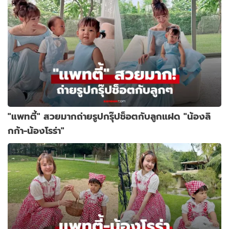
"แพทตี้" สวยมากถ่ายรูปกรุ๊ปช็อตกับลูกแฝด "น้องลิ
กก้า-น้องโรร่า"