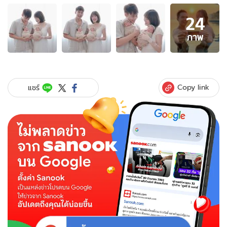
อัลบั้ม
24
ภาพ
24
ภาพ
ภาพ
ของ
"แพท
ตี้"
คลอด
Copy link
แชร์
แล้ว!
อวด
โฉม
ลูก
แฝด
"น้อง
ลิ
กก้า-
น้อง
โร
ร่า"
ลูกชาย
ลูกสาว