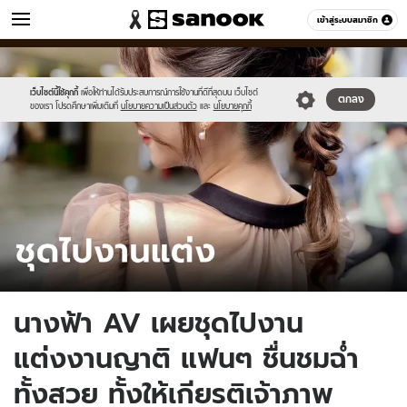
ข่าว
เข้าสู่ระบบสมาชิก
หมวดอื่นๆ
//s.isanook.com/ns/0/ud/1894/9470582/tagline-
Sanook
//s.isanook.com/sr/0/images/logo-
600
60
template-
new-
update-
sanook.png
เว็บไซต์นี้ใช้คุกกี้
เพื่อให้ท่านได้รับประสบการณ์การใช้งานที่ดีที่สุดบน เว็บไซต์
ตกลง
ของเรา โปรดศึกษาเพิ่มเติมที่
นโยบายความเป็นส่วนตัว
และ
นโยบายคุกกี้
april.jpg
นางฟ้า AV เผยชุดไปงาน
แต่งงานญาติ แฟนๆ ชื่นชมฉ่ำ
ทั้งสวย ทั้งให้เกียรติเจ้าภาพ