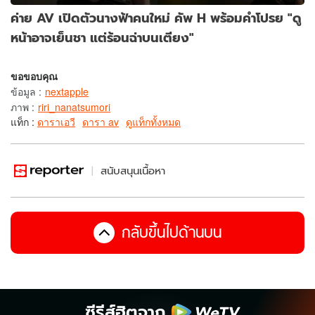
ค่าย AV เปิดตัวนางฟ้าคนใหม่ คัพ H พร้อมคำโปรย "ดู
หน้าอาจเย็นชา แต่ร้อนฉ่าบนเตียง"
ขอขอบคุณ
ข้อมูล
:
nextapple
ภาพ
:
riri_nanatsumori
แท็ก :
ดาราเอวี
ดารา av
ดูแท็กทั้งหมด
สนับสนุนเนื้อหา
กลับขึ้นไปด้านบน
ซีรีส์ฮิตจาก