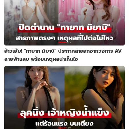
อ้าวเฮ้ย! "ทายาท มิยาบิ" ประกาศลาออกจากวงการ AV
สายฟ้าแลบ พร้อมเหตุผลน่าเห็นใจ