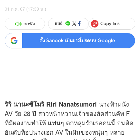
01 ก.ค. 67 (17:39 น.)
Copy link
แชร์
กดฟัง
ตั้ง Sanook เป็นข่าวโปรดบน Google
ริริ นานะซึโมริ Riri Nanatsumori
นางฟ้าหนัง
AV วัย 28 ปี สาวหน้าหวานเจ้าของสัดส่วนคัพ F
ที่มีผลงานทำให้ แฟนๆ ตกหลุมรักเธอคนนี้ จนติด
อันดับท็อปนางเอก AV ในฝันของหนุ่มๆ หลาย