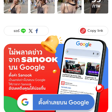
35
ภาพ
ภาพ
ของ
นางฟ้า
AV
เผย
Copy link
แชร์
ชุด
ไป
งาน
แต่งงาน
ญาติ
แฟนๆ
ชื่นชม
ฉ่ำ
ทั้ง
สวย
ทั้ง
ให้
เกียรติ
เจ้า
ภาพ