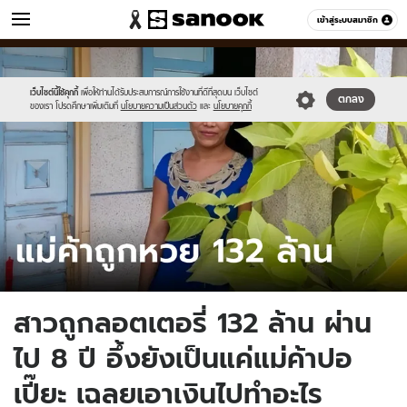
ข่าว
เข้าสู่ระบบสมาชิก
หมวดอื่นๆ
//s.isanook.com/ns/0/ud/1890/9451594/tagline-
Sanook
//s.isanook.com/sr/0/images/logo-
600
60
template-
new-
update-
sanook.png
เว็บไซต์นี้ใช้คุกกี้
เพื่อให้ท่านได้รับประสบการณ์การใช้งานที่ดีที่สุดบน เว็บไซต์
ตกลง
ของเรา โปรดศึกษาเพิ่มเติมที่
นโยบายความเป็นส่วนตัว
และ
นโยบายคุกกี้
april.jpg
สาวถูกลอตเตอรี่ 132 ล้าน ผ่าน
ไป 8 ปี อึ้งยังเป็นแค่แม่ค้าปอ
เปี๊ยะ เฉลยเอาเงินไปทำอะไร