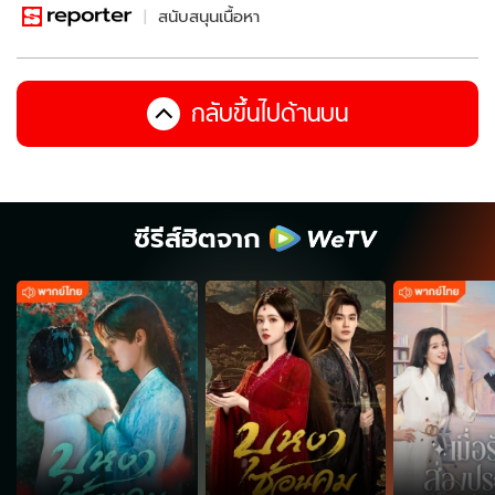
สนับสนุนเนื้อหา
กลับขึ้นไปด้านบน
ซีรีส์ฮิตจาก