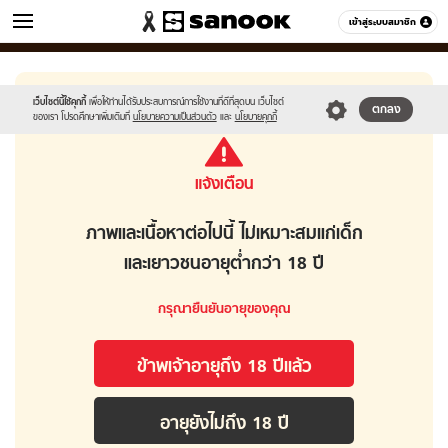
ข่าว
เข้าสู่ระบบสมาชิก
หมวดอื่นๆ
เว็บไซต์นี้ใช้คุกกี้
เพื่อให้ท่านได้รับประสบการณ์การใช้งานที่ดีที่สุดบน เว็บไซต์
ตกลง
ของเรา โปรดศึกษาเพิ่มเติมที่
นโยบายความเป็นส่วนตัว
และ
นโยบายคุกกี้
แจ้งเตือน
ภาพและเนื้อหาต่อไปนี้ ไม่เหมาะสมแก่เด็ก
และเยาวชนอายุต่ำกว่า 18 ปี
กรุณายืนยันอายุของคุณ
ข้าพเจ้าอายุถึง 18 ปีเเล้ว
อายุยังไม่ถึง 18 ปี