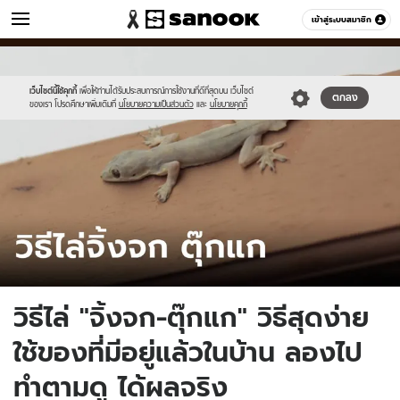
ข่าว
เข้าสู่ระบบสมาชิก
หมวดอื่นๆ
//s.isanook.com/ns/0/ud/1884/9421058/tagline-
Sanook
//s.isanook.com/sr/0/images/logo-
600
60
template-
new-
update-
sanook.png
เว็บไซต์นี้ใช้คุกกี้
เพื่อให้ท่านได้รับประสบการณ์การใช้งานที่ดีที่สุดบน เว็บไซต์
ตกลง
ของเรา โปรดศึกษาเพิ่มเติมที่
นโยบายความเป็นส่วนตัว
และ
นโยบายคุกกี้
april.jpg
วิธีไล่ "จิ้งจก-ตุ๊กแก" วิธีสุดง่าย
ใช้ของที่มีอยู่แล้วในบ้าน ลองไป
ทำตามดู ได้ผลจริง