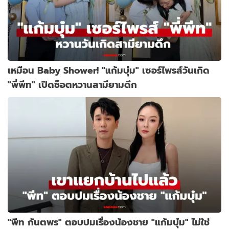
เหมือน Baby Shower! "แก้มบุ๋ม" เซอร์ไพรส์วันเกิด
"พี่พีท" เปิดช็อตหวานสามียามดึก
"พีท กันตพร" ตอบปมเรื่องน้องชาย "แก้มบุ๋ม" ไม่ใช่