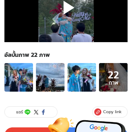
อัลบั้มภาพ 22 ภาพ
อัลบั้ม
22
ภาพ
22
ภาพ
ภาพ
ของ
สละ
โสด
อีก
Copy link
แชร์
คู่
"พีท
กัน