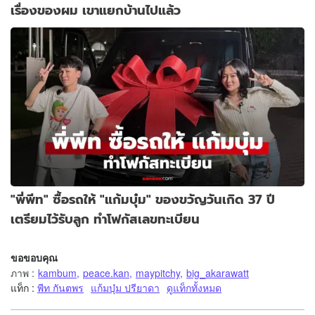
เรื่องของผม เขาแยกบ้านไปแล้ว
"พี่พีท" ซื้อรถให้ "แก้มบุ๋ม" ของขวัญวันเกิด 37 ปี
เตรียมไว้รับลูก ทำโฟกัสเลขทะเบียน
ขอขอบคุณ
ภาพ
:
kambum
,
peace.kan
,
maypitchy
,
big_akarawatt
แท็ก :
พีท กันตพร
แก้มบุ๋ม ปรียาดา
ดูแท็กทั้งหมด