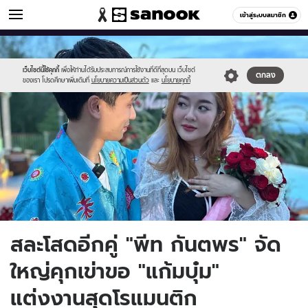
ข่าวบันเทิง
เข้าสู่ระบบสมาชิก
หมวดอื่นๆ
//s.isanook.com/ns/0/ud/1783/8919242/kp001.jpg
Sanook
//s.isanook.com/sr/0/images/logo-
600
60
new-
sanook.png
เว็บไซต์นี้ใช้คุกกี้
เพื่อให้ท่านได้รับประสบการณ์การใช้งานที่ดีที่สุดบน เว็บไซต์
ตกลง
ของเรา โปรดศึกษาเพิ่มเติมที่
นโยบายความเป็นส่วนตัว
และ
นโยบายคุกกี้
สละโสดอีกคู่ "พีท กันตพร" จัด
ใหญ่คุกเข่าขอ "แก้มบุ๋ม"
แต่งงานสุดโรแมนติก