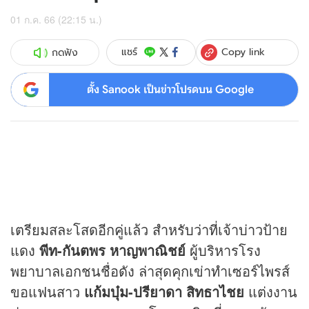
01 ก.ค. 66 (22:15 น.)
Copy link
แชร์
กดฟัง
ตั้ง Sanook เป็นข่าวโปรดบน Google
เตรียมสละโสดอีกคู่แล้ว สำหรับว่าที่เจ้าบ่าวป้าย
แดง
พีท-กันตพร หาญพาณิชย์
ผู้บริหารโรง
พยาบาลเอกชนชื่อดัง ล่าสุดคุกเข่าทำเซอร์ไพรส์
ขอแฟนสาว
แก้มบุ๋ม-ปรียาดา สิทธาไชย
แต่งงาน