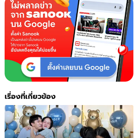
ตพร"
จัด
ใหญ่
คุกเข่า
ขอ
"แก้ม
บุ๋ม"
แต่งงาน
สุด
โร
แมน
ติก
เรื่องที่เกี่ยวข้อง