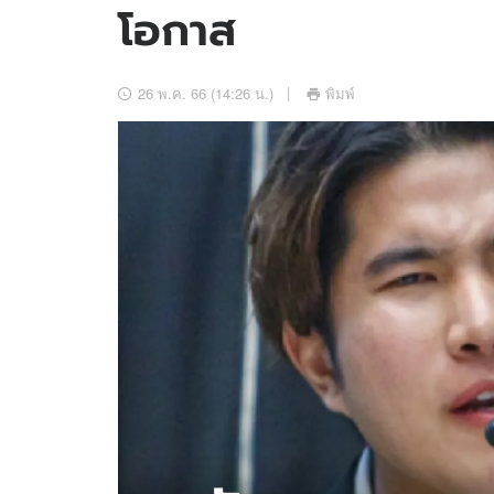
โอกาส
อัปเดตจีน
เช็กข่าวชัวร์
26 พ.ค. 66 (14:26 น.)
พิมพ์
ติดตามสนุกโซเชี
ดาวน์โหลดสนุกแอปฟรี
สงวนลิขสิทธิ์ ©
2569
บริษัท อิมเมจ ฟิวเจอร์ (ประเทศไทย) จำกัด