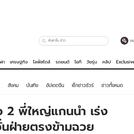
ตร
ีฬา
เศรษฐกิจ
ไลฟ์สไตล์
รถยนต์
ไอที
วัยรุ่น
คลิป
Exclusi
ตรวจหวย
ไลฟ์สไตล์
บันเทิงค
สังคม
บันเทิง
อัปเดตจีน
เช็กข่าวชัวร์
ข่าวทั้งหมด
ผู้หญิง
หนัง-ละคร
ผู้ชาย
เพลง
อ 2 พี่ใหญ่แกนนำ เร่ง
ย
วัยรุ่น
เกมส์
วั่นฝ่ายตรงข้ามฉวย
ไอที
คลิป
รถยนต์
พอดแคสต์