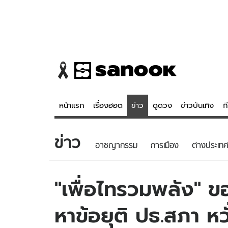
หน้าแรก
เรื่องฮอต
ข่าว
ดูดวง
ข่าวบันเทิง
ก
ข่าว
ข่าว
ดูดวง - 
อาชญากรรม
การเมือง
ต่างประเทศ
เรื่องฮอต
ดูดวง
ข่าว
หวยไทย
"เพื่อไทรวมพลัง" ข
ข่าวบันเทิง
สถิติหวยไท
หาข้อยุติ ปธ.สภา ห
ข่าวกีฬา
หวยลาว
ข่าวเศรษฐกิจ