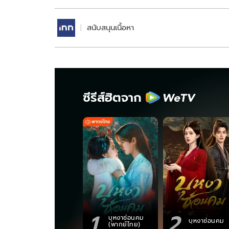
สนับสนุนเนื้อหา
ซีรีส์ฮิตจาก
1
2
บุหงาซ่อนคม
บุหงาซ่อนคม
(พากย์ไทย)