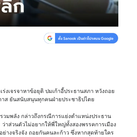
ตั้ง Sanook เป็นข่าวโปรดบน Google
ลเร่งเจรจาหาข้อยุติ ปมเก้าอี้ประธานสภา หวังถอย
กาส ยันสนับสนุนทุกคนฝ่ายประชาธิปไตย
ทรวมพลัง กล่าวถึงกรณีการแย่งตำแหน่งประธาน
่าส่วนตัวไม่อยากให้พี่ใหญ่ทั้งสองพรรคการเมือง
ย่างจริงจัง ถอยกันคนละก้าว ซึ่งหากสุดท้ายใคร