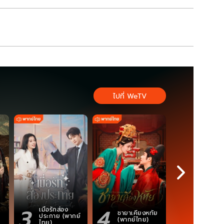
ไปที่ WeTV
3
4
5
เมื่อรักส่อง
ชายาเคียงหทัย
ซอโซ่ล่ามธี
ประกาย (พากย์
(พากย์ไทย)
(Uncut Ve
ไทย)