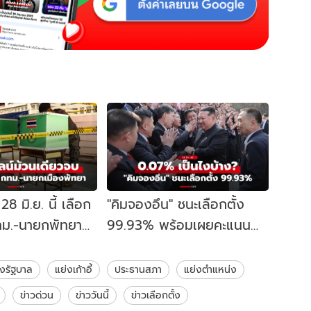
28 มิ.ย. นี้ เลือก
"คิมจองอึน" ชนะเลือกตั้ง
 กทม.-นายกพัทยา
99.93% พร้อมเผยคะแนน
เช็กที่นี่จบ!
"ไม่เห็นชอบ" 0.07%
ั้งรัฐบาล
แย่งเก้าอี้
ประธานสภา
แย่งตำแหน่ง
ข่าวด่วน
ข่าววันนี้
ข่าวเลือกตั้ง