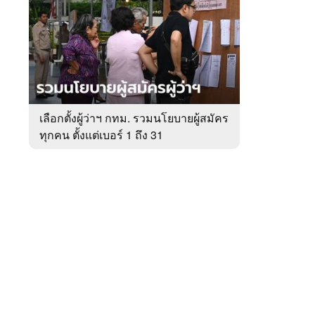
สัปดาห์
ของ
หมวด
เลือก
 WeTV
ตั้ง
เลือกตั้งผู้ว่าฯ กทม. รวมนโยบายผู้สมัคร
ทุกคน ตั้งแต่เบอร์ 1 ถึง 31
ติดต่อโฆษณา
tencentthbd
sales@tencent.co.th
รา
ร้องเรียนเนื้อหาไม่เหมาะสม
แนะนำติชม แจ้งปัญหาการใช้งาน