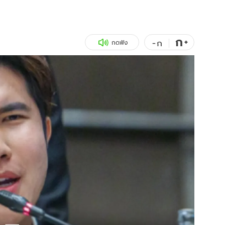
สุขภาพ
ดูทีวี
เที่ยว-กิน
WeTV
ก
+
-
ก
กดฟัง
Tasteful Thailand
Exclusive
Sanook Choice
นิยาย
ยลได้ที่
ร่วมงานกับเ