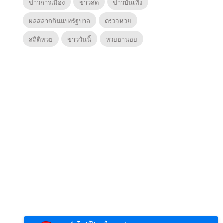
ข่าวการเมือง
ข่าวสด
ข่าวบันเทิง
ผลสลากกินแบ่งรัฐบาล
ตรวจหวย
สถิติหวย
ข่าววันนี้
หวยฮานอย
6
7
8
ตำนานจอมยุทธ์
ตำนานจอมยุทธ์
หากวิน
ร์
ภูตถังซาน
ภูตถังซาน 2
พบเธอ
r.)
(พากย์ไทย)
(พากย์ไทย)
ไทย)