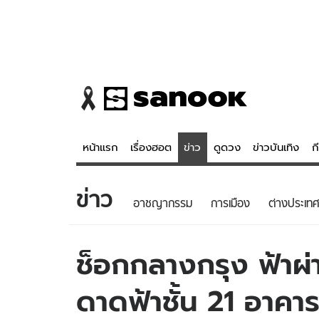
หน้าแรก
เรื่องฮอต
ข่าว
ดูดวง
ข่าวบันเทิง
ก
ข่าว
ข่าว
ดูดวง - 
อาชญากรรม
การเมือง
ต่างประเทศ
เรื่องฮอต
ดูดวง
ข่าว
หวยไทย
ช็อกกลางกรุง ฟ้าผ
ข่าวบันเทิง
สถิติหวยไท
ดาดฟ้าชั้น 21 อาคาร
ข่าวกีฬา
หวยลาว
ข่าวเศรษฐกิจ