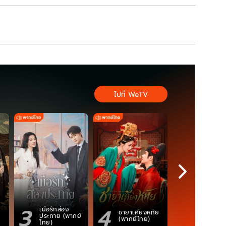
ไปที่ WeTV
3
4
5
เมื่อรักส่อง
ตำนานจอม
ชายาเคียงหทัย
ประกาย (พากย์
ภูตถังซาน
(พากย์ไทย)
ไทย)
(พากย์ไท