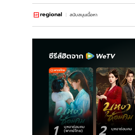
สนับสนุนเนื้อหา
ซีรีส์ฮิตจาก
1
2
บุหงาซ่อนคม
บุหงาซ่อนคม
(พากย์ไทย)