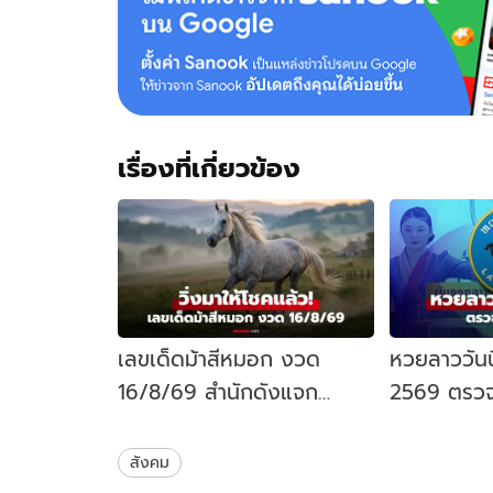
เรื่องที่เกี่ยวข้อง
เลขเด็ดม้าสีหมอก งวด
หวยลาววันน
16/8/69 สำนักดังแจก
2569 ตรว
แนวทาง เลขเด่นหวย 16 ส.ค.
7/8/69 หว
69
อะไร
สังคม