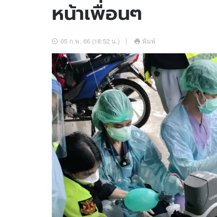
หน้าเพื่อนๆ
อัปเดตจีน
เช็กข่าวชัวร์
05 ก.พ. 66 (18:52 น.)
พิมพ์
ติดตามสนุกโซเชี
ดาวน์โหลดสนุกแอปฟรี
สงวนลิขสิทธิ์ ©
2569
บริษัท อิมเมจ ฟิวเจอร์ (ประเทศไทย) จำกัด