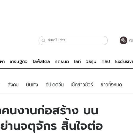
ตร
ีฬา
เศรษฐกิจ
ไลฟ์สไตล์
รถยนต์
ไอที
วัยรุ่น
คลิป
Exclusi
ตรวจหวย
ไลฟ์สไตล์
บันเทิงค
สังคม
บันเทิง
อัปเดตจีน
เช็กข่าวชัวร์
ข่าวทั้งหมด
ผู้หญิง
หนัง-ละคร
ผู้ชาย
เพลง
่าคนงานก่อสร้าง บน
ย
วัยรุ่น
เกมส์
ย่านจตุจักร สิ้นใจต่อ
ไอที
คลิป
รถยนต์
พอดแคสต์