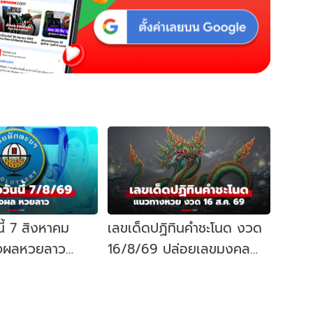
ี้ 7 สิงหาคม
เลขเด็ดปฏิทินคำชะโนด งวด
จผลหวยลาว
16/8/69 ปล่อยเลขมงคล
ยลาววันนี้ออก
พญานาค แนวทางหวยงวดนี้