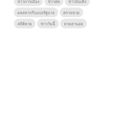
ข่าวการเมือง
ข่าวสด
ข่าวบันเทิง
ผลสลากกินแบ่งรัฐบาล
ตรวจหวย
สถิติหวย
ข่าววันนี้
หวยฮานอย