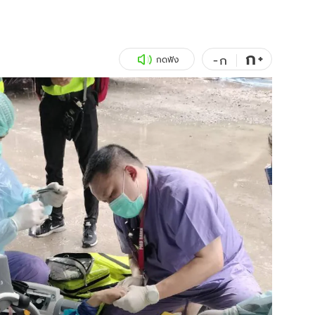
สุขภาพ
ดูทีวี
เที่ยว-กิน
WeTV
ก
+
-
ก
กดฟัง
Tasteful Thailand
Exclusive
Sanook Choice
นิยาย
ยลได้ที่
ร่วมงานกับเ