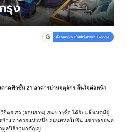
ตั้ง Sanook เป็นข่าวโปรดบน Google
นดาดฟ้าชั้น 21 อาคารย่านจตุจักร สิ้นใจต่อหน้า
จิตร สว.(สอบสวน) สน.บางซื่อ ได้รับแจ้งเหตุมีผู้
านก่อสร้าง อาคารแห่งหนึ่ง ถนนพหลโยธิน แขวงจอมพล
ามูลนิธิร่วมกตัญญู