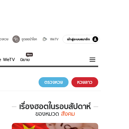
เข้าสู่ระบบสมาชิก
วจหวย
ขูดเลขนำโชค
WeTV
ve WeTV
นิยาย
รบรส
ความรู้รอบตัว
ตรวจหวย
หวยลาว
ฮาวทู
กูรู-รอบรู้
เรื่องฮอตในรอบสัปดาห์
เรื่อง
ของ
หมวด
สังคม
ฮอต
ใน
รอบ