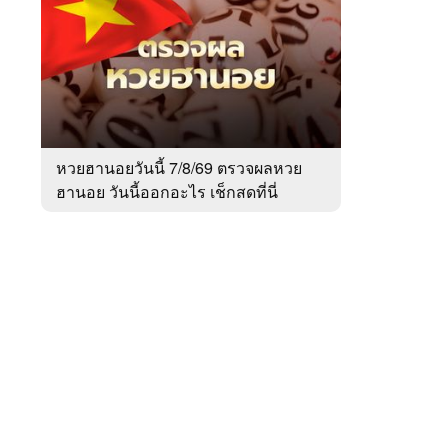
สัปดาห์
ของ
หมวด
สังคม
 WeTV
หวยฮานอยวันนี้ 7/8/69 ตรวจผลหวย
ฮานอย วันนี้ออกอะไร เช็กสดที่นี่
ติดต่อโฆษณา
tencentthbd
sales@tencent.co.th
รา
ร้องเรียนเนื้อหาไม่เหมาะสม
แนะนำติชม แจ้งปัญหาการใช้งาน