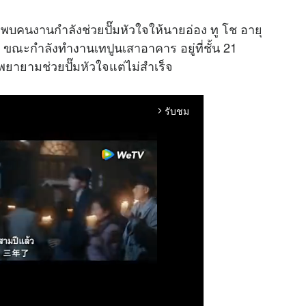
ง พบคนงานกำลังช่วยปั๊มหัวใจให้นายอ่อง ทู โช อายุ
า ขณะกำลังทำงานเทปูนเสาอาคาร อยู่ที่ชั้น 21
ยายามช่วยปั๊มหัวใจแต่ไม่สำเร็จ
รับชม
arrow_forward_ios