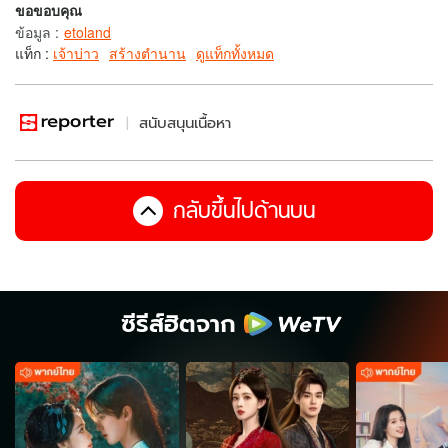
ขอขอบคุณ
ข้อมูล
:
etoland
แท็ก :
เจ้าบ่าว
สร้างตำนาน
ดูแท็กทั้งหมด
สนับสนุนเนื้อหา
กลับขึ้นไปด้านบน
ซีรีส์ฮิตจาก