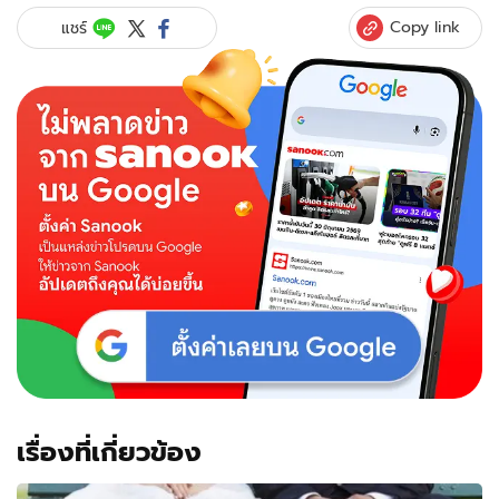
ยัง
Copy link
แชร์
งง?
สาว
สร้าง
ตำนาน
บท
ใหม่
ใส่
ชุด
ขาว
ร่วม
งาน
แต่ง
แย่ง
ซีน
เจ้า
สาว
เต็มๆ
เรื่องที่เกี่ยวข้อง