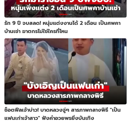
รัก 9 ปี จบสลด! หนุ่มแต่งงานได้ 2 เดือน เป็นศพคา
บ้านเช่า ฆาตกรไม่ใช่ใครที่ไหน
ช็อตฟีลเจ้าบ่าว! บาดหลวงจู่ๆ สารภาพกลางพิธี "เป็น
แฟนเก่าเจ้าสาว" ฟังคำอวยพรยิ่งบันเทิง