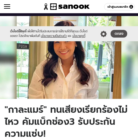
ข่าวบันเทิง
เข้าสู่ระบบสมาชิก
หมวดอื่นๆ
//s.isanook.com/ns/0/ud/1744/8720606/klm01.jpg
Sanook
//s.isanook.com/sr/0/images/logo-
600
60
new-
sanook.png
เว็บไซต์นี้ใช้คุกกี้
เพื่อให้ท่านได้รับประสบการณ์การใช้งานที่ดีที่สุดบน เว็บไซต์
ตกลง
ของเรา โปรดศึกษาเพิ่มเติมที่
นโยบายความเป็นส่วนตัว
และ
นโยบายคุกกี้
"กาละแมร์" ทนเสียงเรียกร้องไม่
ไหว คัมแบ็กช่อง3 รับประกัน
ความแซ่บ!