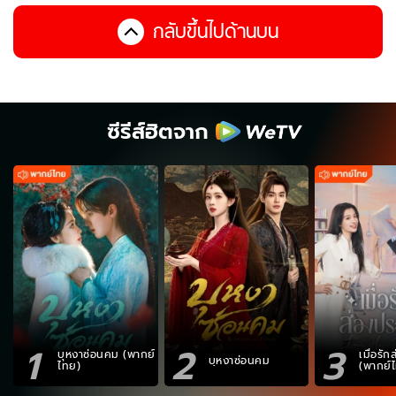
กลับขึ้นไปด้านบน
ซีรีส์ฮิตจาก
1
2
3
บุหงาซ่อนคม (พากย์
เมื่อรั
บุหงาซ่อนคม
ไทย)
(พากย์