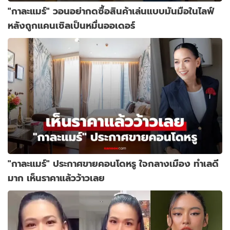
"กาละแมร์" วอนอย่ากดซื้อสินค้าเล่นแบบมันมือในไลฟ์
หลังถูกแคนเซิลเป็นหมื่นออเดอร์
"กาละแมร์" ประกาศขายคอนโดหรู ใจกลางเมือง ทำเลดี
มาก เห็นราคาแล้วว้าวเลย