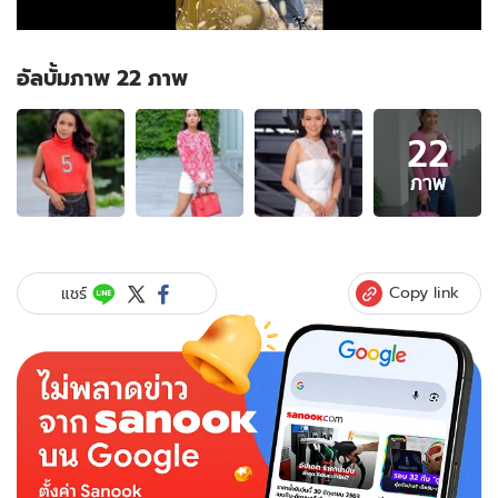
อัลบั้มภาพ 22 ภาพ
อัลบั้ม
22
ภาพ
22
ภาพ
ภาพ
ของ
"กา
ละ
แมร์"
Copy link
แชร์
ทน
เสียง
เรียก
ร้อง
ไม่
ไหว
คัม
แบ็
กช่