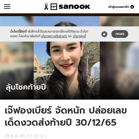
ข่าว
เข้าสู่ระบบสมาชิก
หมวดอื่นๆ
//s.isanook.com/ns/0/ud/1741/8707062/tagline-
Sanook
//s.isanook.com/sr/0/images/logo-
600
60
template-
new-
2022-
sanook.png
เว็บไซต์นี้ใช้คุกกี้
เพื่อให้ท่านได้รับประสบการณ์การใช้งานที่ดีที่สุดบน เว็บไซต์
ตกลง
ของเรา โปรดศึกษาเพิ่มเติมที่
นโยบายความเป็นส่วนตัว
และ
นโยบายคุกกี้
12-
28.jpg
เจ๊ฟองเบียร์ จัดหนัก ปล่อยเลข
เด็ดงวดส่งท้ายปี 30/12/65
28 ธ.ค. 65 (11:23 น.)