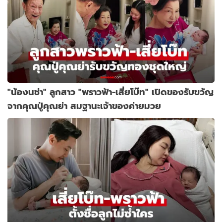
"น้องนช่า" ลูกสาว "พราวฟ้า-เสี่ยโบ๊ท" เปิดของรับขวัญ
จากคุณปู่คุณย่า สมฐานะเจ้าของค่ายมวย