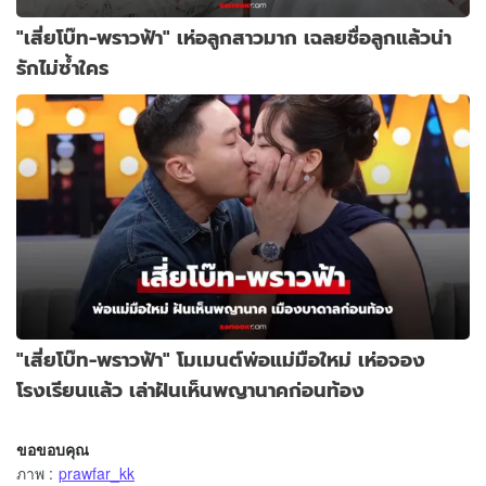
"เสี่ยโบ๊ท-พราวฟ้า" เห่อลูกสาวมาก เฉลยชื่อลูกแล้วน่า
รักไม่ซ้ำใคร
"เสี่ยโบ๊ท-พราวฟ้า" โมเมนต์พ่อแม่มือใหม่ เห่อจอง
โรงเรียนแล้ว เล่าฝันเห็นพญานาคก่อนท้อง
ขอขอบคุณ
ภาพ
:
prawfar_kk