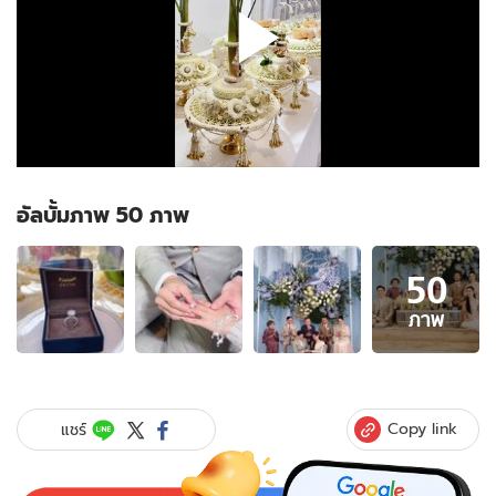
อัลบั้มภาพ 50 ภาพ
อัลบั้ม
50
ภาพ
50
ภาพ
ภาพ
ของ
ชื่นมื่น
อีก
คู่
Copy link
แชร์
"พราว
ฟ้า-
เสี่ย