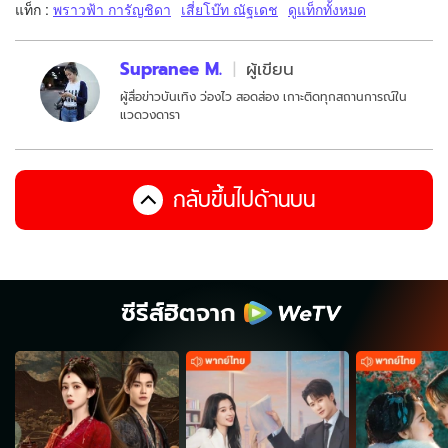
แท็ก :
พราวฟ้า การัญชิดา
เสี่ยโบ๊ท ณัฐเดช
ดูแท็กทั้งหมด
Supranee M.
ผู้เขียน
ผู้สื่อข่าวบันเทิง ว่องไว สอดส่อง เกาะติดทุกสถานการณ์ใน
แวดวงดารา
กลับขึ้นไปด้านบน
ซีรีส์ฮิตจาก