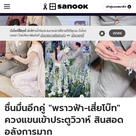
ข่าวบันเทิง
เข้าสู่ระบบสมาชิก
หมวดอื่นๆ
//s.isanook.com/ns/0/ud/1739/8697206/praw.jpg
Sanook
//s.isanook.com/sr/0/images/logo-
600
60
new-
sanook.png
เว็บไซต์นี้ใช้คุกกี้
เพื่อให้ท่านได้รับประสบการณ์การใช้งานที่ดีที่สุดบน เว็บไซต์
ตกลง
ของเรา โปรดศึกษาเพิ่มเติมที่
นโยบายความเป็นส่วนตัว
และ
นโยบายคุกกี้
ชื่นมื่นอีกคู่ "พราวฟ้า-เสี่ยโบ๊ท"
ควงแขนเข้าประตูวิวาห์ สินสอด
อลังการมาก