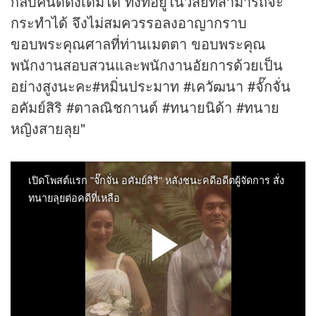
กลับคืนดีดังเดิมได้ ทั้งที่อยู่ในวิสัยที่สามารถจะ
กระทำได้ จึงไม่สมควรรอลงอาญากราบ
ขอบพระคุณศาลที่ท่านเมตตา ขอบพระคุณ
พนักงานสอบสวนและพนักงานอัยการด้วยเป็น
อย่างสูงนะคะ#หมิ่นประมาท #เควัฒนา #จั๊กจั่น
อคัมย์สิริ #ตาลณิชกานต์ #ทนายนิด้า #ทนาย
หญิงสายลุย"