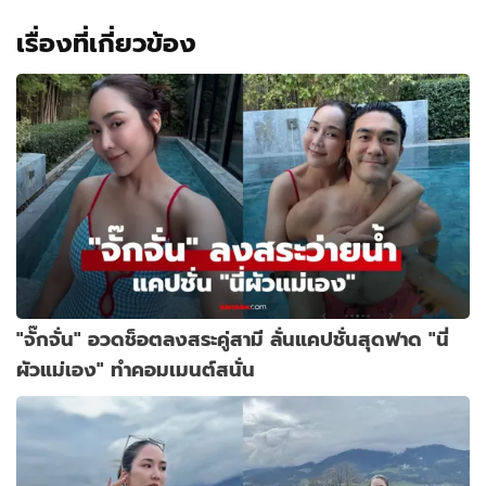
เรื่องที่เกี่ยวข้อง
"จั๊กจั่น" อวดช็อตลงสระคู่สามี ลั่นแคปชั่นสุดฟาด "นี่
ผัวแม่เอง" ทำคอมเมนต์สนั่น