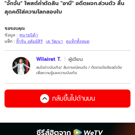
"จั๊กจั่น" โพสต์คำตัดสิน "อาบี" อดีตผจก.ส่วนตัว สิ้น
สุดคดีใส่ความโลกสองใบ
ขอขอบคุณ
ข้อมูล
:
ทนายนิด้า
แท็ก :
จั๊กจั่น อคัมย์สิริ
เค วัฒนา
ดูแท็กทั้งหมด
Wilairat T.
ผู้เขียน
สนใจข่าวบันเทิง/ สัมภาษณ์คนดัง / ติดตามโซเชียลมีเดีย
เพื่อความรู้และความบันเทิง
กลับขึ้นไปด้านบน
ซีรีส์ฮิตจาก