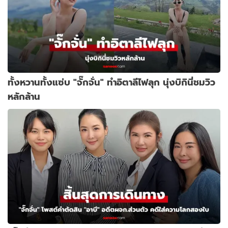
ทั้งหวานทั้งแซ่บ "จั๊กจั่น" ทำอิตาลีไฟลุก นุ่งบิกินี่ชมวิว
หลักล้าน