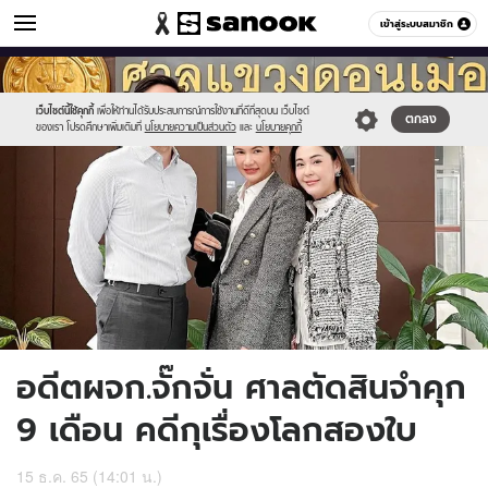
ข่าวบันเทิง
เข้าสู่ระบบสมาชิก
หมวดอื่นๆ
//s.isanook.com/ns/0/ud/1737/8687842/15.jpg
Sanook
//s.isanook.com/sr/0/images/logo-
600
60
new-
sanook.png
เว็บไซต์นี้ใช้คุกกี้
เพื่อให้ท่านได้รับประสบการณ์การใช้งานที่ดีที่สุดบน เว็บไซต์
ตกลง
ของเรา โปรดศึกษาเพิ่มเติมที่
นโยบายความเป็นส่วนตัว
และ
นโยบายคุกกี้
อดีตผจก.จั๊กจั่น ศาลตัดสินจำคุก
9 เดือน คดีกุเรื่องโลกสองใบ
15 ธ.ค. 65 (14:01 น.)