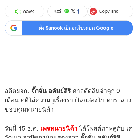
Copy link
แชร์
กดฟัง
ตั้ง Sanook เป็นข่าวโปรดบน Google
อดีตผจก.
จั๊กจั่น อคัมย์สิริ
ศาลตัดสินจำคุก 9
เดือน คดีใส่ความกุเรื่องราวโลกสองใบ ดาราสาว
ขอบคุณทนายนิด้า
วันนี้ 15 ธ.ค.
เพจทนายนิด้า
ได้โพสต์ภาพคู่กับ เค
วัฒนา สามีของนักแสดงสาว
จั๊กจั่น อคัมย์สิริ