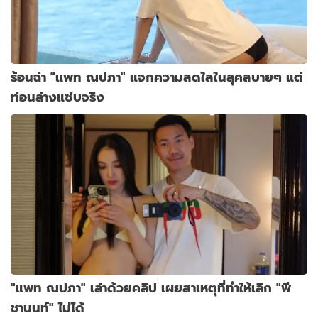
ร้อนฉ่า "แพท ณปภา" แจกความสดใสในลุคสบายๆ แต่
ท่อนล่างแซ่บจริง
"แพท ณปภา" เล่าด้วยคลิป เผยสาเหตุที่ทำให้เลิก "พี
ชานนท์" ไม่ได้