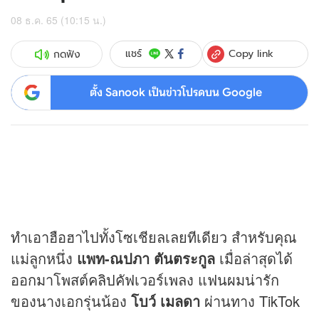
08 ธ.ค. 65 (10:15 น.)
Copy link
แชร์
กดฟัง
ตั้ง Sanook เป็นข่าวโปรดบน Google
ทำเอาฮือฮาไปทั้งโซเชียลเลยทีเดียว สำหรับคุณ
แม่ลูกหนึ่ง
แพท-ณปภา ตันตระกูล
เมื่อล่าสุดได้
ออกมาโพสต์
คลิป
คัฟเวอร์เพลง แฟนผมน่ารัก
ของนางเอกรุ่นน้อง
โบว์ เมลดา
ผ่านทาง TikTok