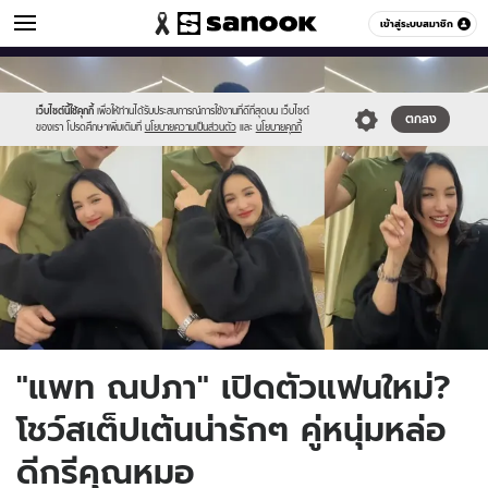
ข่าวบันเทิง
เข้าสู่ระบบสมาชิก
หมวดอื่นๆ
//s.isanook.com/ns/0/ud/1734/8672150/pat.jpg
Sanook
//s.isanook.com/sr/0/images/logo-
600
60
new-
sanook.png
เว็บไซต์นี้ใช้คุกกี้
เพื่อให้ท่านได้รับประสบการณ์การใช้งานที่ดีที่สุดบน เว็บไซต์
ตกลง
ของเรา โปรดศึกษาเพิ่มเติมที่
นโยบายความเป็นส่วนตัว
และ
นโยบายคุกกี้
"แพท ณปภา" เปิดตัวแฟนใหม่?
โชว์สเต็ปเต้นน่ารักๆ คู่หนุ่มหล่อ
ดีกรีคุณหมอ