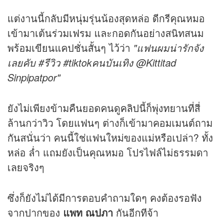
แต่งานนี้กลับมีหนุ่มรุ่นน้องสุดหล่อ ดีกรีคุณหมอ
เข้ามาเต้นร่วมเฟรม และกอดกันอย่างสนิทสนม
พร้อมเขียนแคปชั่นสั้นๆ ไว้ว่า
"แฟนผมน่ารักจัง
เลยคับ #รีวิว #tiktokคนบันเทิง @Kittitad
Sinpipatpor"
ยังไม่เพียงข้ามคืนยอดคนดู
คลิป
นี้ก็พุ่งทยานที่สี่
ล้านกว่าวิว โดยแฟนๆ ต่างก็เข้ามาคอมเมนต์ถาม
กันสนั่นว่า คนนี้ใช่แฟนใหม่ของแม่หรือเปล่า? ทั้ง
หล่อ ล่ำ แถมยังเป็นคุณหมอ โปรไฟล์ไม่ธรรมดา
เลยจริงๆ
ซึ่งก็ยังไม่ได้มีการตอบคำถามใดๆ คงต้องรอฟัง
จากปากของ
แพท ณปภา
กันอีกทีจ้า