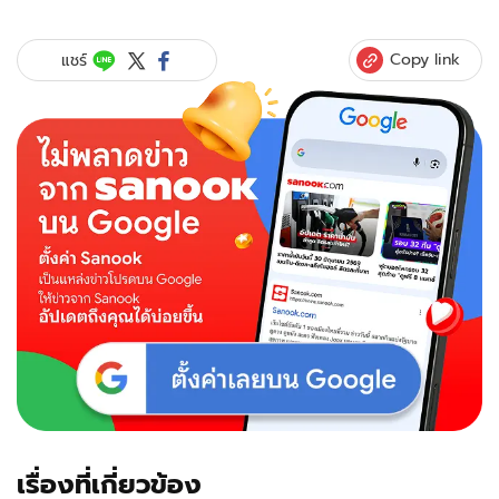
"แพท
ณปภา"
เปิด
Copy link
แชร์
ตัว
แฟน
ใหม่?
โชว์
ส
เต็ป
เต้น
น่า
รักๆ
คู่
หนุ่ม
หล่อ
ดีกรี
คุณ
หมอ
เรื่องที่เกี่ยวข้อง